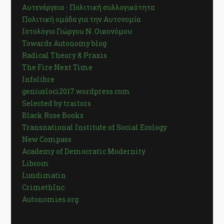
Αυτενέργεια - Πολιτική συλλογικότητα
Πολιτική ομάδα για την Αυτονομία
Ιστολόγιο Γιώργου Ν. Οικονόμου
Towards Autonomy blog
Radical Theory & Praxis
The Fire Next Time
Infolibre
geniusloci2017.wordpress.com
Selected by traitors
Black Rose Books
Transnational Institute of Social Ecology
New Compass
Academy of Democratic Modernity
Libcom
Lundimatin
CrimethInc.
Autonomies.org