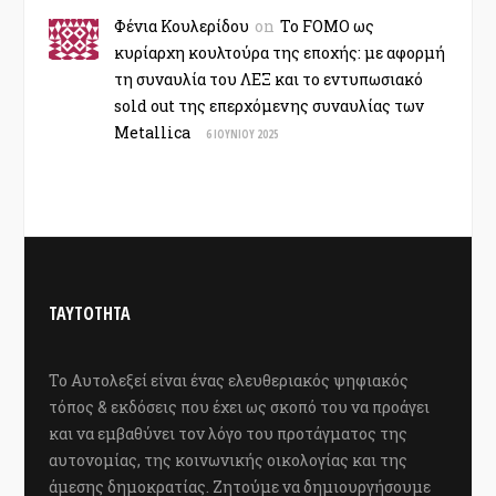
Φένια Κουλερίδου
on
Το FOMO ως
κυρίαρχη κουλτούρα της εποχής: με αφορμή
τη συναυλία του ΛΕΞ και το εντυπωσιακό
sold out της επερχόμενης συναυλίας των
Metallica
6 ΙΟΥΝΊΟΥ 2025
ΤΑΥΤΟΤΗΤΑ
Το Αυτολεξεί είναι ένας ελευθεριακός ψηφιακός
τόπος & εκδόσεις που έχει ως σκοπό του να προάγει
και να εμβαθύνει τον λόγο του προτάγματος της
αυτονομίας, της κοινωνικής οικολογίας και της
άμεσης δημοκρατίας. Ζητούμε να δημιουργήσουμε