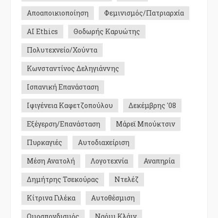
Αποαποικιοποίηση
Φεμινισμός/Πατριαρχία
AI Ethics
Θοδωρής Καρυώτης
Πολυτεχνείο/Χούντα
Κωνσταντίνος Δεληγιάννης
Ισπανική Επανάσταση
Ιφιγένεια Καφετζοπούλου
Δεκέμβρης '08
Εξέγερση/Επανάσταση
Μάρεϊ Μπούκτσιν
Πυρκαγιές
Αυτοδιαχείριση
Μέση Ανατολή
Λογοτεχνία
Αναπηρία
Δημήτρης Τσεκούρας
Ντελέζ
Κίτρινα Γιλέκα
Αυτοθέσμιση
Ομοσπονδισμός
Ναόμι Κλάιν