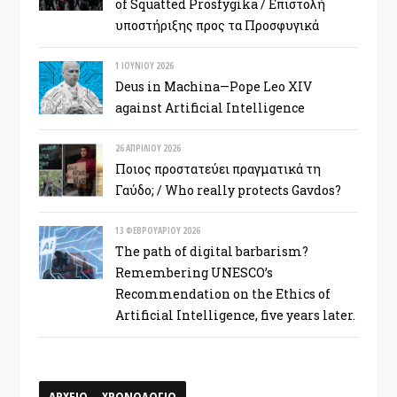
of Squatted Prosfygika / Επιστολή
υποστήριξης προς τα Προσφυγικά
1 ΙΟΥΝΊΟΥ 2026
Deus in Machina—Pope Leo XIV
against Artificial Intelligence
26 ΑΠΡΙΛΊΟΥ 2026
Ποιος προστατεύει πραγματικά τη
Γαύδο; / Who really protects Gavdos?
13 ΦΕΒΡΟΥΑΡΊΟΥ 2026
The path of digital barbarism?
Remembering UNESCO’s
Recommendation on the Ethics of
Artificial Intelligence, five years later.
ΑΡΧΕΙΟ – ΧΡΟΝΟΛΟΓΙΟ