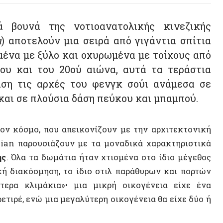
με ξύλο και οχυρωμένα με τοίχους από
αι του 20ού αιώνα, αυτά τα τεράστια
τις αρχές του φενγκ σούι ανάμεσα σε
ε πλούσια δάση πεύκου και μπαμπού.
όσμο, που απεικονίζουν με την αρχιτεκτονική
 παρουσιάζουν με τα μοναδικά χαρακτηριστικά
λα τα δωμάτια ήταν χτισμένα στο ίδιο μέγεθος
ιακόσμηση, το ίδιο στιλ παράθυρων και πορτών
λιμάκια»• μια μικρή οικογένεια είχε ένα
 ενώ μια μεγαλύτερη οικογένεια θα είχε δύο ή
οικογενειακό δέντρο πολλών γενεών• κάποια
μία οικογένειες. Εκτός από τα ίδια τα σπίτια,
 τελετών, μπάνια, λουτρά και οπλοστάσια ήταν
φια, τα οπωροφόρα δέντρα κ.λπ., είχαν ισότιμη