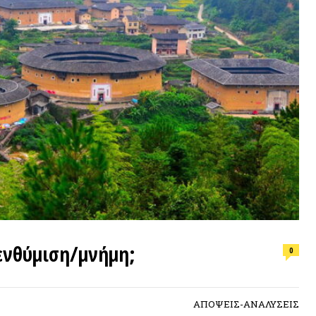
ΕΠΙΛΟΓ
ύμιση/μνήμη;
0
Φωτιά, ν
συνθήκε
ΑΠΟΨΕΙΣ-ΑΝΑΛΥΣΕΙΣ
ΠΡΟΣΦ
νά της νοτιοανατολικής κινεζικής
οτελούν μια σειρά από γιγάντια σπίτια