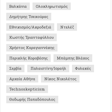
ής Κοροβέσης
Μπάμπης Βλάχος
Παλαιστίνη/Ισραήλ
Φυλακές
 Αθήνα
Νίκος Νικολέτος
skepticism
ής Παπαδόπουλος
Σ ΜΕ ΜΝΗΜΗ - ΙΣΤΟΡΙΚΑ
0