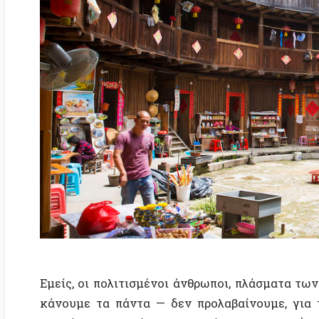
Εμείς, οι πολιτισμένοι άνθρωποι, πλάσματα των πόλ
κάνουμε τα πάντα — δεν προλαβαίνουμε, για την α
γνωρίσουμε σε βάθος τα υλικά της γης μας ή να απ
να χτίσουμε ή να κατασκευάσουμε τα σπίτια μας. Ε
κομμάτια ενός απερίσκεπτου σμήνους, αναπαράγουμε 
σκεφτούμε, να αναστοχαστούμε. Έτσι, ως βιαστικό σ
habitat μας τον αρχιτέκτονα:
ας είναι αυτός, που θα
Και ο αρχιτέκτονας, μια συχνά απόμακρη, μονα
καλλιτεχνικότητα και την επιστήμη — μυθοπλάστης 
μέριμνα για τον σχεδιασμό των δομών που θα σ
αγχωτική ψευδαίσθηση παντοδυναμίας, σχεδιάζει 
ιδανικές ζωές, ιδανικών ανθρώπων. Τα κτήρια στα ο
ψευδαισθήσεις — αρχιτεκτόνων που ελπίζουν να συμ