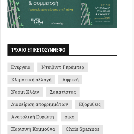
ια
Ντέιβιντ Γκρέμπερ
ική αλλαγή
Αφρική
Κλάιν
Ζαπατίστας
ριση απορριμμάτων
Εξορύξεις
ική Ευρώπη
οικο
νή Κομμούνα
Chris Spannos
ια
Ολοκληρωτισμός
ης Τσεκούρας
σμός/Ακροδεξιά
Ντελέζ
 Τριανταφύλλου
ς Καραγιαννάκης