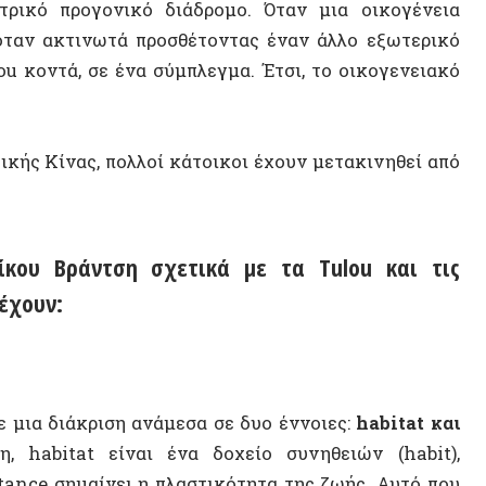
Ενέργε
 Βράντση
σχετικά με τα Tulou και τις
Κλιματ
ν:
Ναόμι 
Διαχεί
διάκριση ανάμεσα σε δυο έννοιες:
habitat και
Ανατολ
itat είναι ένα δοχείο συνηθειών (habit),
Παρισι
 σημαίνει η πλαστικότητα της ζωής. Αυτό που
Βαλκάν
σης είναι — ακόμα και αν δεν αναφέρεται ρητά
 ως ικανότητα ενεργοποιείται όταν υπάρχει
Δημήτρ
 μπορούν να αλλάξουν τους νόμους τους, τις
Εθνικι
ές τις συνήθειες. Με αφορμή αυτή τη διάκριση
ελα να κάνω το πρώτο σχόλιο για τα Τulou.
Κωστής
Χρήστο
σκόρπιες στην επαρχία Fujian στη Νότια Κίνα,
ι ξύλο: υλικά που οι κατασκευαστές τους