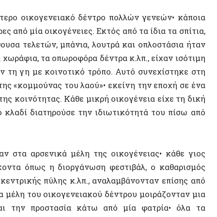
γη με κοινοτικό τρόπο. Αυτό συνεχίστηκε στη
κομμούνας του λαού»• εκείνη την εποχή σε ένα
ινότητας. Κάθε μικρή οικογένεια είχε τη δική
δί διατηρούσε την ιδιωτικότητά του πίσω από
α αρσενικά μέλη της οικογένειας• κάθε γιος
ΝΕΟ ΒΙ
 όπως η διοργάνωση φεστιβάλ, ο καθαρισμός
ικής πύλης κ.λπ., αναλαμβάνονταν επίσης από
λη του οικογενειακού δέντρου μοιράζονταν μια
ην προστασία κάτω από μία φατρία• όλα τα
 προγονικό διάδρομο. Όταν μια οικογένεια
 ακτινωτά προσθέτοντας έναν άλλο εξωτερικό
ντά, σε ένα σύμπλεγμα. Έτσι, το οικογενειακό
Κίνας, πολλοί κάτοικοι έχουν μετακινηθεί από
ΤΥΧΑΙΟ