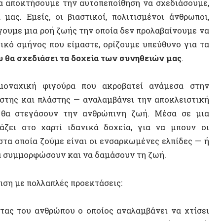
ε πολλαπλές προεκτάσεις:
ου ανθρώπου ο οποίος αναλαμβάνει να χτίσει
ές που θα στεγάσουν την καθημερινή του ζωή,
ις. Τα Tulou αποτελούν τυπολογίες μιας
απο-
 εξασκείται οργανικά και συλλογικά
και
ΣΥΝΕΝΤ
, ένα αρχιτεκτονικό ίχνος μιας inhabitance:
τον χώρο μια ιστορικά καθορισμένη κοινωνική
ονική προέκταση αυτής της κοινωνικής δομής:
τιάχνονται οι σύγχρονες πόλεις είναι
 πόλεις: γυαλί, σίδερο, τσιμέντο, κ.λπ. Το