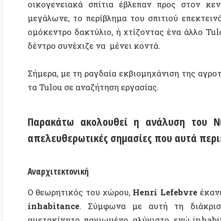
Παρακάτω ακολουθεί η ανάλυση του
Νίκου
απελευθερωτικές σημασίες που αυτά περιέχου
Αναρχιτεκτονική
Ο θεωρητικός του χώρου,
Henri Lefebvre
έκανε μια 
inhabitance
. Σύμφωνα με αυτή τη διάκριση, hab
αμετακίνητο, παγιωμένο, αλύγιστο, ενώ inhabitance
βρίσκεται στην καρδιά αυτής της θεωρητικής διάκρι
από τον Lefebvre — η
αυτονομία
: η πλαστικότητα
ζωντανή η μνήμη στις κοινότητες των ανθρώπων πως
συνήθειές τους, και τους χώρους που στεγάζουν αυτ
του Lefebvre ανάμεσα σε habitat και habitance θα ήθ
Αυτές οι αλλόκοτα κυκλικές δομές, που βρίσκονται 
είναι χτισμένες από χώμα, χαλίκια, μπαμπού κα