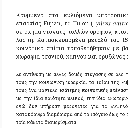
σε σχήμα ντόνατς πολλών ορόφων, χτισμένα 
λάσπη. Κατασκευασμένα μεταξύ του 15ου κ
κοινότικα σπίτια τοποθετήθηκαν με βάση 
χωράφια τσαγιού, καπνού και ορυζώνες και σ
Σε αντίθεση με άλλες δομές στέγασης σε όλο τον κ
τους την κοινωνική ιεραρχία, τα Tulou της Fujian
τους ένα μοντέλο
ισότιμης κοινοτικής στέγασης
. Ό
με την ίδια ποιότητα υλικού, την ίδια εξωτερική δ
ενώ δεν υπήρχαν μεζονέτες για τα «υψηλότερα κ
κατακόρυφο διαμέρισμα από το ισόγειο έως το ρετιρέ,
τρία κάθετα διαμερίσματα.
Τα Tulou κατοικούνταν συνήθως από ένα ευρύτερο 
μεγαλύτερα Tulou αποτελούνταν από περισσότερες από 
πολλές εγκαταστάσεις, όπως πηγάδια νερού, αίθουσα
κοινής ιδιοκτησίας. Ακόμη και η γύρω γη και τα χωρά