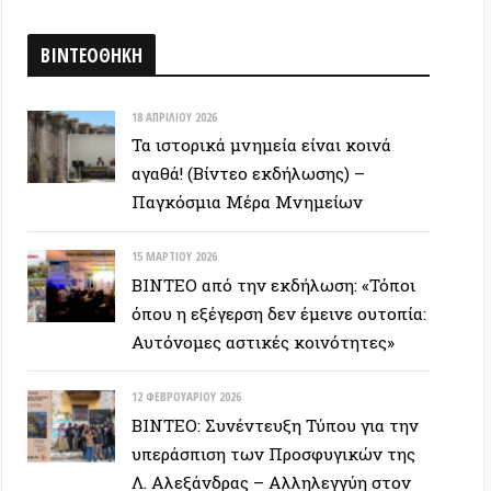
12 ΦΕΒΡΟΥΑΡΊΟΥ 2026
ΒΙΝΤΕΟ: Συνέντευξη Τύπου για την
υπεράσπιση των Προσφυγικών της
Λ. Αλεξάνδρας – Αλληλεγγύη στον
απεργό πείνας
ΕΥΞΕΙΣ
28 ΙΟΥΝΊΟΥ 2026
Colin Ward: Ο σπόρος κάτω απο το
χιόνι (Autonomedia, 2001)
15 ΙΟΥΝΊΟΥ 2026
Συνέντευξη Zygmunt Bauman: Η
ρευστή νεωτερικότητα
(Autonomedia, 2001)