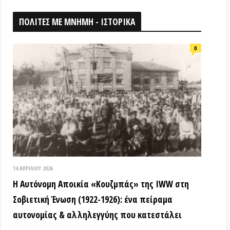
026
ομη Αποικία «Κουζμπάς» της IWW στη
ή Ένωση (1922-1926): ένα πείραμα
ίας & αλληλεγγύης που κατεστάλει
ΟΘΗΚΗ
18 ΑΠΡΙΛΊΟΥ 2026
Τα ιστορικά μνημεία είναι κοινά
αγαθά! (Βίντεο εκδήλωσης) –
Παγκόσμια Μέρα Μνημείων
15 ΜΑΡΤΊΟΥ 2026
ΒΙΝΤΕΟ από την εκδήλωση: «Τόποι
όπου η εξέγερση δεν έμεινε ουτοπία:
Αυτόνομες αστικές κοινότητες»