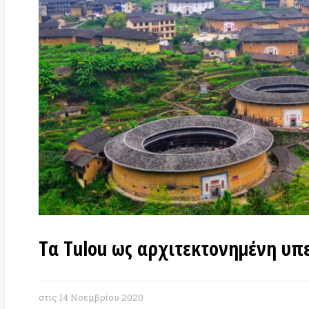
Tα Τulou ως αρχιτεκτονημένη υπενθ
στις
14 Νοεμβρίου 2020
Κρυμμένα στα κυλιόμενα υποτροπικά βου
επαρχίας Fujian, τα Τulou (=
γήινα σπίτια
) απ