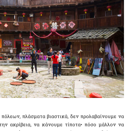
14 ΑΠΡΙΛΊΟΥ 2
Η Αυτόν
Σοβιετικ
εων, πλάσματα βιαστικά, δεν προλαβαίνουμε να
αυτονομ
κρίβεια, να κάνουμε τίποτα• πόσο μάλλον να
οκτήσουμε την αυτοπεποίθηση να σχεδιάσουμε,
μείς, οι βιαστικοί, πολιτισμένοι άνθρωποι,
ΒΙΝΤΕ
μια ροή ζωής την οποία δεν προλαβαίνουμε να
μήνος που είμαστε, ορίζουμε υπεύθυνο για τα
 σχεδιάσει τα δοχεία των συνηθειών μας
.
χική φιγούρα που ακροβατεί ανάμεσα στην
και πλάστης — αναλαμβάνει την αποκλειστική
τεγάσουν την ανθρώπινη ζωή. Μέσα σε μια
στο χαρτί ιδανικά δοχεία, για να μπουν οι
ποία ζούμε είναι οι ενσαρκωμένες ελπίδες — ή
μορφώσουν και να δαμάσουν τη ζωή.