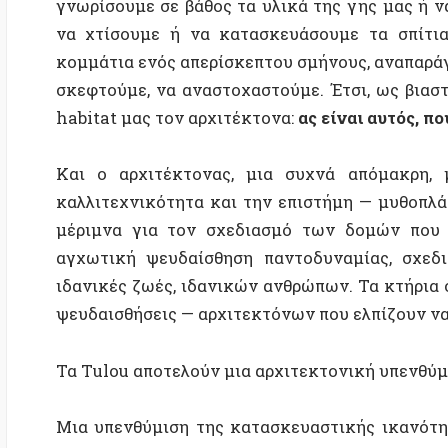
Τα Τulou αποτελούν μια αρχιτεκτονική υπενθύμιση μ
Μια υπενθύμιση της κατασκευαστικής ικανότητας τ
συλλογικά — μαζί με τους συντρόφους του — τις δομ
τις καθημερινές του χειρονομίες και αλληλεπιδράσε
ατομικοποιημένης αρχιτεκτονικής δύναμης που
απαρνείται και υπερβαίνει το ένα πρόσωπο-αυθεντία.
Ίσως εδώ, έχουμε αποτυπωμένο στον χώρο, δυνητικά
μια συλλογική αρχιτεκτονική που ναι μεν παγώνει σ
δομή, αλλά που τουλάχιστον αποτελεί την αρχιτεκτ
τα Τulou είναι κοντά σε μια
αναρχιτεκτονική
.
Βιτρινισμός (facadism) και τουρισμός
Το ρεπερτόριο των υλικών από τις οποίες φ
επαναλαμβανόμενο. Τα ίδια υλικά χτίζουν όλες τις