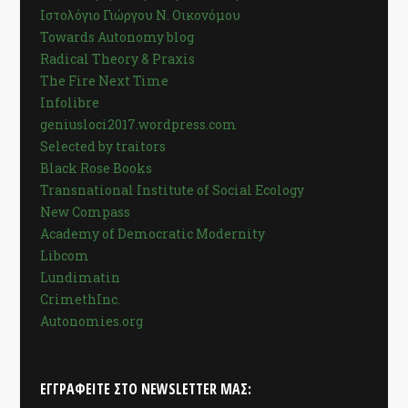
Ιστολόγιο Γιώργου Ν. Οικονόμου
Towards Autonomy blog
Radical Theory & Praxis
The Fire Next Time
Infolibre
geniusloci2017.wordpress.com
Selected by traitors
Black Rose Books
Transnational Institute of Social Ecology
New Compass
Academy of Democratic Modernity
Libcom
Lundimatin
CrimethInc.
Autonomies.org
ΕΓΓΡΑΦΕΊΤΕ ΣΤΟ NEWSLETTER ΜΑΣ: