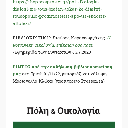
https://thepressproject.gr/poli-ikologia-
dialogi-me-tous-braian-tokar-ke-dimitri-
rousopoulo-prodimosiefsi-apo-tis-ekdosis-
aftolexi/
ΒΙΒΛΙΟΚΡΙΤΙΚΗ:
Σταύρος Καραγεωργάκης,
Η
κοινωνική οικολογία, επίκαιρη όσο ποτέ
,
«Εφημερίδα των Συντακτών», 3.7.2020
ΒΙΝΤΕΟ από την εκδήλωση-βιβλιοπαρουσίασή
μας
στο Τρισέ, 01/11/22, ρεπορτάζ και κάλυψη:
Μαριανέλλα Κλώκα (
πρ
ακτορείο Pressenza)