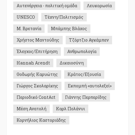
Αυτενέργεια - πολιτική ομάδα
Λευκορωσία
UNESCO
Τέχνη/Πολιτισμός
Μ. Βρετανία
Μπάμπης Βλάχος
Χρήστος Μαντούδης
Τζόρτζιο Αγκάμπεν
Έλεγχος/Επιτήρηση
Ανθρωπολογία
Hannah Arendt
Δικαιοσύνη
Θοδωρής Καρυώτης
Κράτος/Εξουσία
Γιώργος Σκολαρίκης
Εκπομπή «αυτολεξεί»
Περιοδικό ContAct
Γιάννης Περπερίδης
Μέση Ανατολή
Καρλ Πολάνυι
Κορνήλιος Καστοριάδης