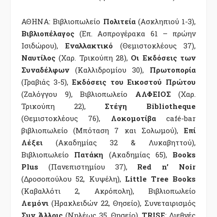
ΑΘΗΝΑ: Βιβλιοπωλείο
Πολιτεία
(Ασκληπιού 1-3),
Βιβλιοπέλαγος
(Επ. Ασπρογέρακα 61 – πρώην
Ισιδώρου),
Εναλλακτικό
(Θεμιστοκλέους 37),
Ναυτίλος
(Χαρ. Τρικούπη 28),
Οι Εκδόσεις των
Συναδέλφων
(Καλλιδρομίου 30),
Πρωτοπορία
(Γραβιάς 3-5),
Εκδόσεις του Εικοστού Πρώτου
(Ζαλόγγου 9), Βιβλιοπωλείο
ΑΛΦΕΙΟΣ
(Χαρ.
Τρικούπη 22),
Στέγη Bibliotheque
(Θεμιστοκλέους 76),
Λοκομοτίβα
café-bar
βιβλιοπωλείο (Μπόταση 7 και Σολωμού),
Επί
Λέξει
(Ακαδημίας 32 & Λυκαβηττού),
Βιβλιοπωλείο
Πατάκη
(Ακαδημίας 65),
Books
Plus
(Πανεπιστημίου 37),
Red n’ Noir
(Δροσοπούλου 52, Κυψέλη),
Little Tree Books
(Καβαλλότι 2, Ακρόπολη), Βιβλιοπωλείο
Λεμόνι
(Ηρακλειδών 22, Θησείο), Συνεταιρισμός
Συν Άλλοις
(Νηλέως 35, Θησείο),
TRISE
: Διεθνές