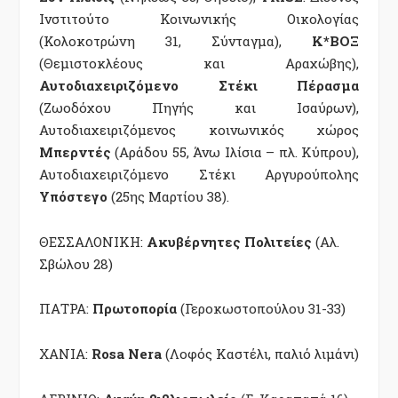
Ινστιτούτο Κοινωνικής Οικολογίας
(Κολοκοτρώνη 31, Σύνταγμα),
Κ*ΒΟΞ
(Θεμιστοκλέους και Αραχώβης),
Αυτοδιαχειριζόμενο Στέκι Πέρασμα
(Ζωοδόχου Πηγής και Ισαύρων),
Αυτοδιαχειριζόμενος κοινωνικός χώρος
Μπερντές
(Aράδου 55, Άνω Ιλίσια – πλ. Κύπρου),
Αυτοδιαχειριζόμενο Στέκι Αργυρούπολης
Υπόστεγο
(25ης Μαρτίου 38).
ΘΕΣΣΑΛΟΝΙΚΗ:
Ακυβέρνητες Πολιτείες
(Αλ.
Σβώλου 28)
ΠΑΤΡΑ:
Πρωτοπορία
(Γεροκωστοπούλου 31-33)
ΧΑΝΙΑ:
Rosa Nera
(Λοφός Καστέλι, παλιό λιμάνι)