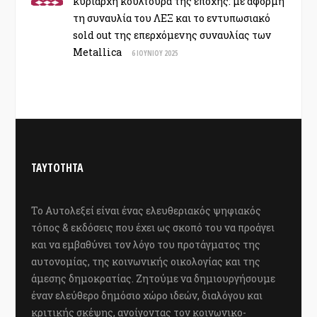
κυρίαρχη κουλτούρα της εποχής: με αφορμή
τη συναυλία του ΛΕΞ και το εντυπωσιακό
sold out της επερχόμενης συναυλίας των
Metallica
6 ΙΟΥΝΊΟΥ 2025
ΤΑΥΤΟΤΗΤΑ
Το Αυτολεξεί είναι ένας ελευθεριακός ψηφιακός
τόπος & εκδόσεις που έχει ως σκοπό του να προάγει
και να εμβαθύνει τον λόγο του προτάγματος της
αυτονομίας, της κοινωνικής οικολογίας και της
άμεσης δημοκρατίας. Ζητούμε να δημιουργήσουμε
έναν ελεύθερο δημόσιο χώρο ιδεών, διαλόγου και
κριτικής σκέψης, ανοίγοντας τον κοινωνικο-