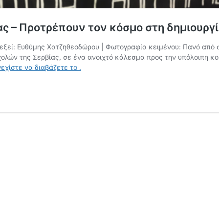
ίας – Προτρέπουν τον κόσμο στη δημιουρ
λεξεί: Ευθύμης Χατζηθεοδώρου | Φωτογραφία κειμένου: Πανό από 
ολών της Σερβίας, σε ένα ανοιχτό κάλεσμα προς την υπόλοιπη κο
Επιστολή
εχίστε να διαβάζετε το
.
από
τους
φοιτητές
της
Σερβίας
–
Προτρέπουν
τον
κόσμο
στη
δημιουργία
Συνελεύσεων
Πολιτών