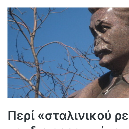
Περί «σταλινικού ρ