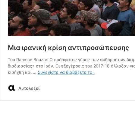
Μια ιρανική κρίση αντιπροσώπευσης
Του Rahman Bouzari Ο πρόσφατος γύρος των αυθόρμητων διαμ
διαδικασίας» στο Ιράν. Οι εξεγέρσεις του 2017-18 άλλαξαν για
Μια
εισήχθη και …
Συνεχίστε να διαβάζετε το
.
ιρανική
κρίση
Aυτολεξεί
αντιπροσώπευσης