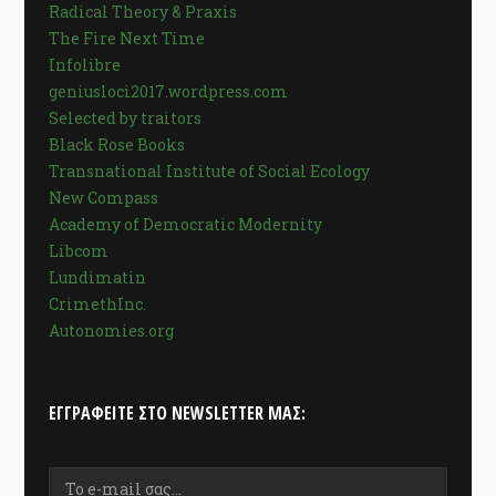
Radical Theory & Praxis
The Fire Next Time
Infolibre
geniusloci2017.wordpress.com
Selected by traitors
Black Rose Books
Transnational Institute of Social Ecology
New Compass
Academy of Democratic Modernity
Libcom
Lundimatin
CrimethInc.
Autonomies.org
ΕΓΓΡΑΦΕΊΤΕ ΣΤΟ NEWSLETTER ΜΑΣ: