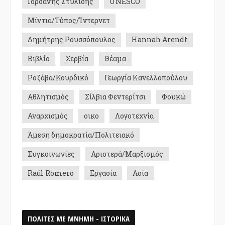
Ιορδάνης Στυλίδης
UNESCO
Μίντια/Τύπος/Ίντερνετ
Δημήτρης Ρουσσόπουλος
Hannah Arendt
Βιβλίο
Σερβία
Θέαμα
Ροζάβα/Κουρδικό
Γεωργία Κανελλοπούλου
Αθλητισμός
Σίλβια Φεντερίτσι
Φουκώ
Αναρχισμός
οικο
Λογοτεχνία
Άμεση δημοκρατία/Πολιτειακό
Συγκοινωνίες
Αριστερά/Μαρξισμός
Raúl Romero
Εργασία
Ασία
ΠΟΛΙΤΕΣ ΜΕ ΜΝΗΜΗ - ΙΣΤΟΡΙΚΑ