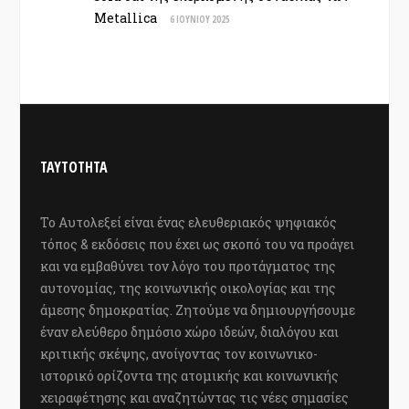
Metallica
6 ΙΟΥΝΊΟΥ 2025
ΤΑΥΤΟΤΗΤΑ
Το Αυτολεξεί είναι ένας ελευθεριακός ψηφιακός
τόπος & εκδόσεις που έχει ως σκοπό του να προάγει
και να εμβαθύνει τον λόγο του προτάγματος της
αυτονομίας, της κοινωνικής οικολογίας και της
άμεσης δημοκρατίας. Ζητούμε να δημιουργήσουμε
έναν ελεύθερο δημόσιο χώρο ιδεών, διαλόγου και
κριτικής σκέψης, ανοίγοντας τον κοινωνικο-
ιστορικό ορίζοντα της ατομικής και κοινωνικής
χειραφέτησης και αναζητώντας τις νέες σημασίες