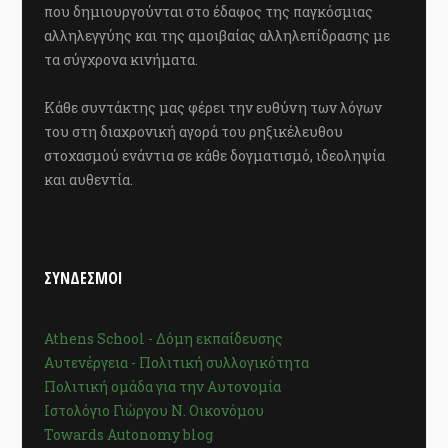
που δημιουργούνται στο έδαφος της παγκόσμιας
αλληλεγγύης και της αμοιβαίας αλληλεπίδρασης με
τα σύγχρονα κινήματα.
Κάθε συντάκτης μας φέρει την ευθύνη των λόγων
του στη διαχρονική αγορά του ρηξικέλευθου
στοχασμού ενάντια σε κάθε δογματισμό, ιδεοληψία
και αυθεντία.
ΣΥΝΔΕΣΜΟΙ
Athens School - Δόμη εκπαίδευσης
Αυτενέργεια - Πολιτική συλλογικότητα
Πολιτική ομάδα για την Αυτονομία
Ιστολόγιο Γιώργου Ν. Οικονόμου
Towards Autonomy blog