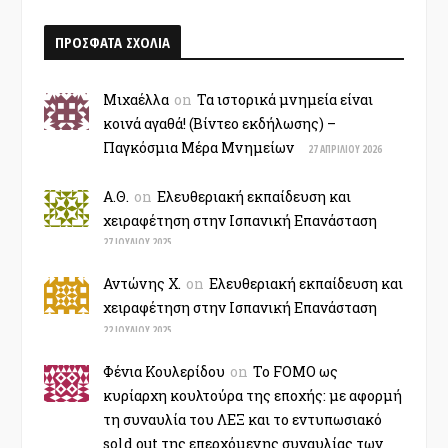
ΠΡΟΣΦΑΤΑ ΣΧΟΛΙΑ
Μιχαέλλα
on
Τα ιστορικά μνημεία είναι
κοινά αγαθά! (Βίντεο εκδήλωσης) –
Παγκόσμια Μέρα Μνημείων
27 ΑΠΡΙΛΊΟΥ 2026
Α.Θ.
on
Ελευθεριακή εκπαίδευση και
χειραφέτηση στην Ισπανική Επανάσταση
27 ΙΟΥΛΊΟΥ 2025
Αντώνης Χ.
on
Ελευθεριακή εκπαίδευση και
χειραφέτηση στην Ισπανική Επανάσταση
22 ΙΟΥΛΊΟΥ 2025
Φένια Κουλερίδου
on
Το FOMO ως
κυρίαρχη κουλτούρα της εποχής: με αφορμή
τη συναυλία του ΛΕΞ και το εντυπωσιακό
sold out της επερχόμενης συναυλίας των