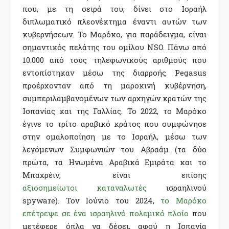
που, με τη σειρά του, δίνει στο Ισραήλ
διπλωματικό πλεονέκτημα έναντι αυτών των
κυβερνήσεων. Το Μαρόκο, για παράδειγμα, είναι
σημαντικός πελάτης του ομίλου NSO. Πάνω από
10.000 από τους τηλεφωνικούς αριθμούς που
εντοπίστηκαν μέσω της διαρροής Pegasus
προέρχονταν από τη μαροκινή κυβέρνηση,
συμπεριλαμβανομένων των αρχηγών κρατών της
Ισπανίας και της Γαλλίας. Το 2022, το Μαρόκο
έγινε το τρίτο αραβικό κράτος που συμφώνησε
στην ομαλοποίηση με το Ισραήλ, μέσω των
λεγόμενων Συμφωνιών του Αβραάμ (τα δύο
πρώτα, τα Ηνωμένα Αραβικά Εμιράτα και το
Μπαχρέιν, είναι επίσης
αξιοσημείωτοι
καταναλωτές
ισραηλινού
spyware). Τον Ιούνιο του 2024,
το Μαρόκο
επέτρεψε σε ένα ισραηλινό πολεμικό πλοίο
που
μετέφερε όπλα να δέσει, αφού η Ισπανία