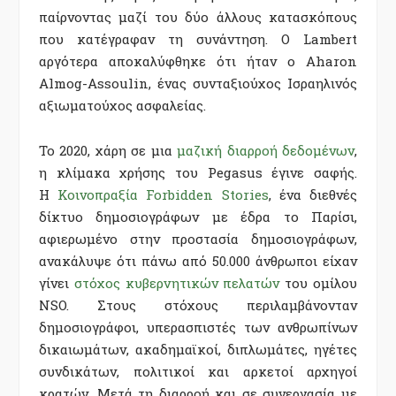
παίρνοντας μαζί του δύο άλλους κατασκόπους
που κατέγραφαν τη συνάντηση. Ο Lambert
αργότερα αποκαλύφθηκε ότι ήταν ο Aharon
Almog-Assoulin, ένας συνταξιούχος Ισραηλινός
αξιωματούχος ασφαλείας.
Το 2020, χάρη σε μια
μαζική διαρροή δεδομένων
,
η κλίμακα χρήσης του Pegasus έγινε σαφής.
Η
Κοινοπραξία Forbidden Stories
, ένα διεθνές
δίκτυο δημοσιογράφων με έδρα το Παρίσι,
αφιερωμένο στην προστασία δημοσιογράφων,
ανακάλυψε ότι πάνω από 50.000 άνθρωποι είχαν
γίνει
στόχος κυβερνητικών πελατών
του ομίλου
NSO. Στους στόχους περιλαμβάνονταν
δημοσιογράφοι, υπερασπιστές των ανθρωπίνων
δικαιωμάτων, ακαδημαϊκοί, διπλωμάτες, ηγέτες
συνδικάτων, πολιτικοί και αρκετοί αρχηγοί
κρατών. Μετά τη διαρροή και σε συνεργασία με