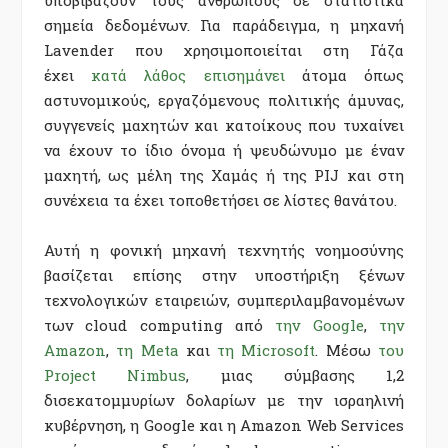
σημεία δεδομένων. Για παράδειγμα, η μηχανή
Lavender που χρησιμοποιείται στη Γάζα
έχει
κατά λάθος επισημάνει
άτομα όπως
αστυνομικούς, εργαζόμενους πολιτικής άμυνας,
συγγενείς μαχητών και κατοίκους που τυχαίνει
να έχουν το ίδιο όνομα ή ψευδώνυμο με έναν
μαχητή, ως μέλη της Χαμάς ή της PIJ και στη
συνέχεια τα έχει τοποθετήσει σε λίστες θανάτου.
Αυτή η φονική μηχανή τεχνητής νοημοσύνης
βασίζεται επίσης στην υποστήριξη ξένων
τεχνολογικών εταιρειών, συμπεριλαμβανομένων
των cloud computing από
την Google
,
την
Amazon
,
τη Meta
και
τη Microsoft
. Μέσω
του
Project Nimbus
, μιας σύμβασης 1,2
δισεκατομμυρίων δολαρίων με την ισραηλινή
κυβέρνηση, η Google και η Amazon Web Services