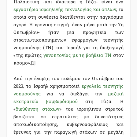
Παλαιστίνη -και ιδιαίτερα η Γάζα- είναι ένα
εργαστήριο ισραηλινής τεχνολογίας και όπλων
, τα
οποία στη συνέχεια διατίθενται στην παγκόσμια
αγορά. Η χρονική στιγμή -έναν μήνα μετά την 7η
Οκτωβρίου- ήταν μια προφητεία των
στρατιωτικοποιημένων εφαρμογών τεχνητής
νοημοσύνης (ΤΝ) του Ισραήλ για τη διεξαγωγή
«της πρώτης
γενοκτονίας με τη βοήθεια ΤΝ
στον
κόσμο».
[1]
Από την έναρξη του πολέμου τον Οκτώβριο του
2023, το Ισραήλ χρησιμοποιεί
εργαλεία τεχνητής
νοημοσύνης
για να διεξάγει την
μαζική
εκστρατεία βομβαρδισμού
στη Γάζα. Η
«
διεύθυνση στόχων
» του ισραηλινού στρατού
βασίζεται σε στρατιώτες με δυνατότητες
αποκωδικοποίησης, κυβερνοασφάλειας και
έρευνας για την παραγωγή στόχων σε μεγάλη