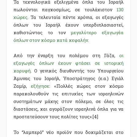
Τα τεχνολογικά εξελιγμένα όπλα του Ισραήλ
πωλούνται παγκοσμίως, σε τουλάχιστον
130
χώρες
. Τα τελευταία πέντε χρόνια, οι εξαγωγές
όπλων του Ισραήλ έχουν υπερδιπλασιαστεί,
καθιστώντας το τον
μεγαλύτερο εξαγωγέα
όπλων στον κόσμο κατά κεφαλήν
.
Από την έναρξη του πολέμου στη Γάζα,
οι
εξαγωγές όπλων έχουν φτάσει σε ιστορική
κορυφή
. Ο γενικός διευθυντής του Υπουργείου
Άμυνας του Ισραήλ, Υποστράτηγος (ε.α.) Εγιάλ
Ζαμίρ,
εξήγησε
: «Πολλές χώρες στον κόσμο
παρακολουθούν τις επιτυχίες των ισραηλινών
συστημάτων μάχης στον πόλεμο, σε όλες τις
διαστάσεις, και αγοράζουν ισραηλινά όπλα για να
προστατεύσουν τους πολίτες τους».
[4]
Το “λαμπερό” νέο προϊόν που δοκιμάζεται στο