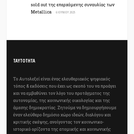
sold out της επερχόμενης συναυλίας των
Metallica
6 ΙΟΥΝΊΟΥ 2025
ΤΑΥΤΟΤΗΤΑ
Το Αυτολεξεί είναι ένας ελευθεριακός ψηφιακός
τόπος & εκδόσεις που έχει ως σκοπό του να προάγει
και να εμβαθύνει τον λόγο του προτάγματος της
αυτονομίας, της κοινωνικής οικολογίας και της
άμεσης δημοκρατίας. Ζητούμε να δημιουργήσουμε
έναν ελεύθερο δημόσιο χώρο ιδεών, διαλόγου και
κριτικής σκέψης, ανοίγοντας τον κοινωνικο-
ιστορικό ορίζοντα της ατομικής και κοινωνικής