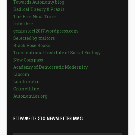
Towards Autonomy blog
Radical Theory & Praxis
The Fire Next Time
Infolibre
geniusloci2017.wordpress.com
Selected by traitors
Black Rose Books
Transnational Institute of Social Ecology
New Compass
Academy of Democratic Modernity
Libcom
Lundimatin
CrimethInc.
Autonomies.org
ΕΓΓΡΑΦΕΊΤΕ ΣΤΟ NEWSLETTER ΜΑΣ: