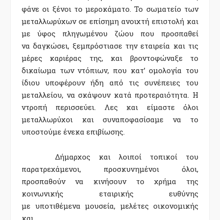
φάνε οι ξένοι το μεροκάματο. Το σωματείο των
μεταλλωρύχων σε επίσημη ανοιχτή επιστολή και
με ύφος πληγωμένου ζώου που
προσπαθεί
να
δαγκώ
σ
ει, ξεμπρόστιασε την εταιρεία και τις
μέρες καριέρας της
,
και βροντοφώναξε το
δικαίωμα των ντόπιων, που κατ’ ομολογία του
ίδιου υποφέρουν ήδη από τις συνέπειες του
μεταλλείου, να σκάψουν κατά προτεραιότητα. Η
ντροπή περισσεύει. Λες και είμαστε όλοι
μεταλλωρύχοι και συναποφασίσαμε να το
υποστούμε ένεκα επιβίωσης.
Δήμαρχος και λοιποί τοπικοί του
παρατρεχάμενοι, προσκυνημένοι όλοι,
προσπαθούν να κινήσουν το χρήμα της
κοινωνικής εταιρικής ευθύνης
με
υποτιθέμενα
μουσεία, μελέτες
οικονομικής
και