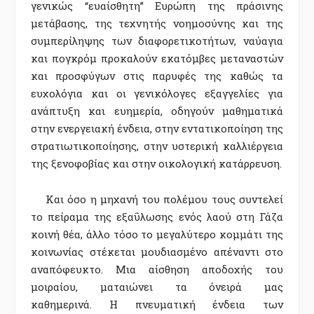
γενικώς
“
ευαίσθητη
”
Ευρώπη της πράσινης
μετάβασης, της τεχνητής νοημοσύνης και της
συμπερίληψης των διαφορετικοτήτων, ναύαγια
και πογκρόμ προκαλούν εκατόμβες μεταναστών
και προσφύγων στις παρυφές της καθώς τα
ευχολόγια και οι γενικόλογες εξαγγελίες για
ανάπτυξη και ευημερία, οδηγούν μαθηματικά
στην ενεργειακή ένδεια, στην εντατικοποίηση της
στρατιωτικοποίησης, στην υστερική καλλιέργεια
της ξενοφοβίας και στην οικολογική κατάρρευση.
Και όσο η μηχανή του πολέμου τους συντελεί
το πείραμα της εξαΰλωσης ενός λαού στη Γάζα
κοινή θέα,
άλλο τόσο
το μεγαλύτερο κομμάτι της
κοινωνίας στέκεται μουδιασμένο απέναντι στο
αναπόφευκτο. Μια αίσθηση αποδοχής του
μοιραίου, ματαιώνει τα όνειρά μας
καθημερινά
.
Η
πνευματική ένδεια των