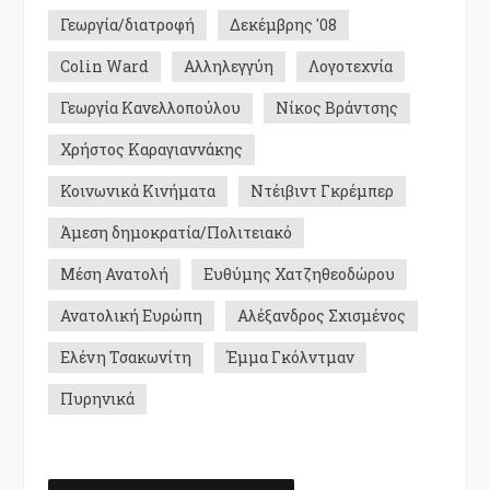
Γεωργία/διατροφή
Δεκέμβρης '08
Colin Ward
Αλληλεγγύη
Λογοτεχνία
Γεωργία Κανελλοπούλου
Νίκος Βράντσης
Χρήστος Καραγιαννάκης
Κοινωνικά Κινήματα
Ντέιβιντ Γκρέμπερ
Άμεση δημοκρατία/Πολιτειακό
Μέση Ανατολή
Ευθύμης Χατζηθεοδώρου
Ανατολική Ευρώπη
Αλέξανδρος Σχισμένος
Ελένη Τσακωνίτη
Έμμα Γκόλντμαν
Πυρηνικά