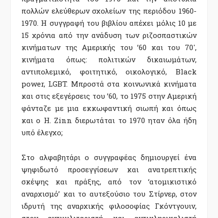
πολλών ελεύθερων σχολείων της περιόδου 1960-
1970. Η συγγραφή του βιβλίου απέχει μόλις 10 με
15 χρόνια από την ανάδυση των ριζοσπαστικών
κινήματων της Αμερικής του ’60 και του 70′,
κινήματα όπως: πολιτικών δικαιωμάτων,
αντιπολεμικό, φοιτητικό, οικολογικό, Βlack
power, LGBT. Μπροστά στα κοινωνικά κινήματα
και στις εξεγέρσεις του ’60, το 1975 στην Αμερική
φάνταζε με μια εκκωφαντική σιωπή και όπως
και ο H. Zinn διερωτάται το 1970 ηταν όλα ήδη
υπό έλεγχο;
Στο αλφαβητάρι ο συγγραφέας δημιουργεί ένα
ψηφιδωτό προσεγγίσεων και ανατρεπτικής
σκέψης και πράξης, από τον ‘ατομικιστικό
αναρχισμό’ και το αυτεξούσιο του Στίρνερ, στον
ιδρυτή της αναρχικής φιλοσοφίας Γκόντγουιν,
στον αντιμιλιταριστή και αντικληρικαλιστή