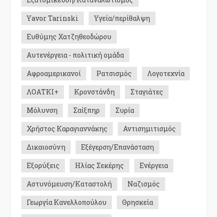
Yavor Tarinski
Υγεία/περίθαλψη
Ευθύμης Χατζηθεοδώρου
Αυτενέργεια - πολιτική ομάδα
Αφροαμερικανοί
Ρατσισμός
Λογοτεχνία
ΛΟΑΤΚΙ+
Κρονστάνδη
Σταγιάτες
Μόλυνση
Σαίξπηρ
Συρία
Χρήστος Καραγιαννάκης
Αντισημιτισμός
Δικαιοσύνη
Εξέγερση/Επανάσταση
Εξορύξεις
Ηλίας Σεκέρης
Ενέργεια
Αστυνόμευση/Καταστολή
Ναζισμός
Γεωργία Κανελλοπούλου
Θρησκεία