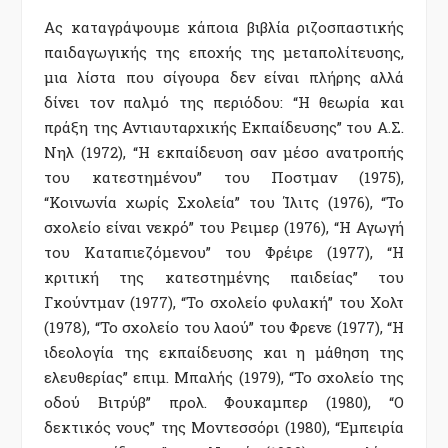
Ας καταγράψουμε κάποια βιβλία ριζοσπαστικής
παιδαγωγικής της εποχής της μεταπολίτευσης,
μια λίστα που σίγουρα δεν είναι πλήρης αλλά
δίνει τον παλμό της περιόδου: “Η θεωρία και
πράξη της Αντιαυταρχικής Εκπαίδευσης” του Α.Σ.
Νηλ (1972), “Η εκπαίδευση σαν μέσο ανατροπής
του κατεστημένου” του Ποστμαν (1975),
“Κοινωνία χωρίς Σχολεία” του Ίλιτς (1976), “Το
σχολείο είναι νεκρό” του Ρειμερ (1976), “Η Αγωγή
του Καταπιεζόμενου” του Φρέιρε (1977), “Η
κριτική της κατεστημένης παιδείας” του
Γκούντμαν (1977), “Το σχολείο φυλακή” του Χολτ
(1978), “Το σχολείο του λαού” του Φρενε (1977), “Η
ιδεολογία της εκπαίδευσης και η μάθηση της
ελευθερίας” επιμ. Μπαλής (1979), “Το σχολείο της
οδού Βιτρύβ” προλ. Φουκαμπερ (1980), “Ο
δεκτικός νους” της Μοντεσσόρι (1980), “Εμπειρία