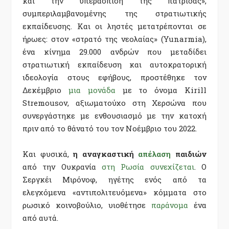
και την υπεράσπιση της πατρίδας»,
συμπεριλαμβανομένης της στρατιωτικής
εκπαίδευσης. Και οι ληστές μετατρέπονται σε
ήρωες: στον «στρατό της νεολαίας» (Yunarmia),
ένα κίνημα 29.000 ανδρών που μεταδίδει
στρατιωτική εκπαίδευση και αυτοκρατορική
ιδεολογία στους εφήβους, προστέθηκε τον
Δεκέμβριο
μια μονάδα
με το όνομα Kirill
Stremousov, αξιωματούχο στη Χερσώνα που
συνεργάστηκε με ενθουσιασμό με την κατοχή
πριν από το θάνατό του τον Νοέμβριο του 2022.
Και φυσικά,
η αναγκαστική
απέλαση
παιδιών
από την Ουκρανία
στη
Ρωσία
συνεχίζεται
. Ο
Σεργκέι Μιρόνοφ, ηγέτης ενός από τα
ελεγχόμενα «αντιπολιτευόμενα» κόμματα στο
ρωσικό κοινοβούλιο, υιοθέτησε
παράνομα
ένα
από αυτά.