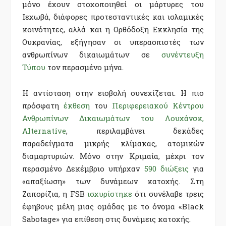
μόνο έχουν στοχοποιηθεί οι μάρτυρες του
Ιεχωβά, διάφορες προτεσταντικές και ισλαμικές
κοινότητες, αλλά και η Ορθόδοξη Εκκλησία της
Ουκρανίας, εξήγησαν οι υπερασπιστές των
ανθρωπίνων δικαιωμάτων σε
συνέντευξη
Τύπου
τον περασμένο μήνα.
Η αντίσταση στην εισβολή συνεχίζεται. Η πιο
πρόσφατη
έκθεση
του
Περιφερειακού Κέντρου
Ανθρωπίνων Δικαιωμάτων του Λουχάνσκ,
Alternative
, περιλαμβάνει δεκάδες
παραδείγματα μικρής κλίμακας, ατομικών
διαμαρτυριών. Μόνο στην Κριμαία, μέχρι τον
περασμένο Δεκέμβριο υπήρχαν
590 διώξεις
για
«απαξίωση» των δυνάμεων κατοχής. Στη
Ζαπορίζια, η FSB
ισχυρίστηκε
ότι συνέλαβε τρεις
έφηβους μέλη μιας ομάδας με το όνομα «Black
Sabotage» για επίθεση στις δυνάμεις κατοχής.