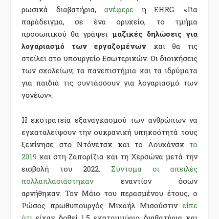
ρωσικά διαβατήρια,
ανέφερε
η EHRG. «Για
παράδειγμα, σε ένα ορυχείο, το τμήμα
προσωπικού θα γράψει
μαζικές δηλώσεις για
λογαριασμό των εργαζομένων
και θα τις
στείλει στο υπουργείο Εσωτερικών. Οι διοικήσεις
των σχολείων, τα πανεπιστήμια και τα ιδρύματα
για παιδιά τις συντάσσουν για λογαριασμό των
γονέων».
Η εκστρατεία εξαναγκασμού των ανθρώπων να
εγκαταλείψουν την ουκρανική υπηκοότητά τους
ξεκίνησε στο Ντόνετσκ και το Λουχάνσκ
το
2019
και στη Ζαπορίζια και τη Χερσώνα μετά την
εισβολή του 2022.
Σύντομα οι απειλές
πολλαπλασιάστηκαν
εναντίον όσων
αρνήθηκαν. Τον Μάιο του περασμένου έτους, ο
Ρώσος πρωθυπουργός Μιχαήλ Μισούστιν
είπε
ότι
είχαν δοθεί 1,5 εκατομμύριο διαβατήρια και