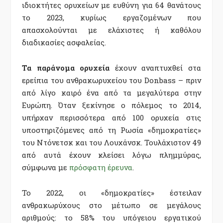
ιδιοκτήτες ορυχείων με ευθύνη για 64 θανάτους
το 2023, κυρίως εργαζομένων που
απασχολούνται με ελάχιστες ή καθόλου
διαδικασίες ασφαλείας.
Τα παράνομα ορυχεία
έχουν αναπτυχθεί στα
ερείπια του ανθρακωρυχείου του Donbass – πριν
από λίγο καιρό ένα από τα μεγαλύτερα στην
Ευρώπη. Όταν ξεκίνησε ο πόλεμος το 2014,
υπήρχαν περισσότερα από 100 ορυχεία στις
υποστηριζόμενες από τη Ρωσία «δημοκρατίες»
του Ντόνετσκ και του Λουχάνσκ. Τουλάχιστον 49
από αυτά έχουν κλείσει λόγω πλημμύρας,
σύμφωνα με
πρόσφατη έρευνα
.
Το 2022, οι «δημοκρατίες» έστειλαν
ανθρακωρύχους στο μέτωπο σε μεγάλους
αριθμούς: το 58% του υπόγειου εργατικού