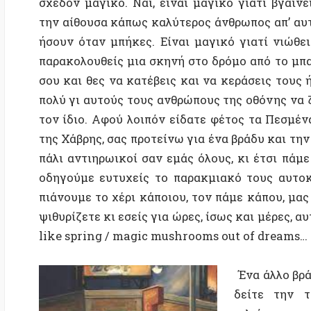
πολύ γι αυτούς τους ανθρώπους της οθόνης να ζήσουν,
τον ίδιο. Αφού λοιπόν είδατε φέτος τα Πεσμένα Φύλ
της Χάβρης, σας προτείνω για ένα βράδυ και την ταιν
πάλι αντιηρωικοί σαν εμάς όλους, κι έτσι πάμε μαζί 
οδηγούμε ευτυχείς το παρακμιακό τους αυτοκίνητο,
πιάνουμε το χέρι κάποιου, τον πάμε κάπου, μας πάει 
ψιθυρίζετε κι εσείς για ώρες, ίσως και μέρες, αυτό τ
like spring /
m
agic mushrooms out of dreams…
Ένα άλλο βράδυ θα
δείτε την ταινί
χιλιάνικη τους γ
μακρινή, μαγική Π
Carlos Sorin, έν
φαίνεται πραγματι
βρεθεί) μέσα σε 
υπάρχουν σταρς, ε
συνεργαστεί σεναρ