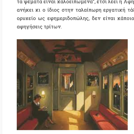
τις ο
των 
βιδω
προτ
υιο
Ακού
διαβ
«Ανταποκρίσεις από Άλλες Πτήσεις». Εδώ, θα γνωρίσε
χρόνων, αυτές τις μοναδικές ιστορίες της Λε Γκεν που
αν φανταστούμε έναν άλλο κόσμο, θα μπορέσουμε ν’ 
παράδειγμα, είναι μονίμως θυμωμένοι και συνέχεια
πάρα πολλούς καλούς λόγους για να κάνει πολέμους, α
λόγοι για να μην κάνει» λέει η αστρική ταξιδιώτισσα 
Άνσαρακ οι άνθρωποι μεταναστεύουν όπως ακριβώς ο
τηλεπαθητικά και το ασυνείδητο γίνεται συλλογικό,
μοναδική οικογένεια κοινών θνητών είναι η πιο σ
φτερά αλλά το θεωρούν δυστυχία. Ένας απ’ αυτού
στην αστρική ταξιδιώτισσα πως απλώς συμπεριφέρετ