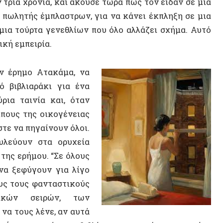
Αποαπο
 πηγαίνουν όλοι.
Ανθρωπ
ουν στα ορυχεία
ρήμου. “Σε όλους
Ιφιγέν
φύγουν για λίγο
υς φανταστικούς
 σειρών, των
ΠΟΛΙΤΕ
υς λένε, αν αυτά
α ταινιών στο βιβλίο, ο συγγραφέας του οποίου
ς Χιλής, καθώς έχει δουλέψει από εργάτης σε
αδημαϊκός που γνωρίζει την έρημο μόνο από
την επιστροφή σας από την Παταγονία, τη
ανδία ή αλλού, η πτήση σας έχει καθυστέρηση
αναγκαστείτε να μείνετε στο αεροδρόμιο και
εράσετε τη νύχτα σας «με τις δυσνόητες
14 ΑΠΡΙΛΊΟΥ 2
οινώσεις των μεγαφώνων του αεροδρομίου,
Η Αυτόν