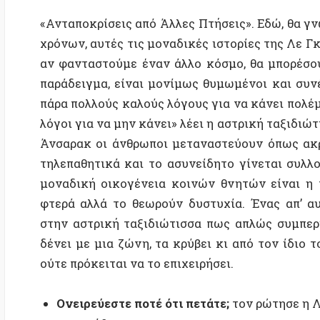
δένει με μια ζώνη, τα κρύβει κι από τον ίδιο του τον
ούτε πρόκειται να το επιχειρήσει.
Ονειρεύεστε ποτέ ότι πετάτε;
τον ρώτησε η Λε Γκεν
το παράθυρο.
Όλοι δεν το ονειρευόμαστε;
είπε.
Καλές γιορτές, Καλή χρονιά.
Αναφορές
Ταινίες Φώτα στο Σούρουπο (2006), Το λιμάνι της 
(2011), Πεσμένα φυλλα (2023) του Άκι Καουρσιμάκι
Ταινία
Historias Minimas (2002)
του
Carlos Sorin
Βιβλίο «Αφηγήτρια ταινιών» του
Ερνάν Ριβέρα Λετε