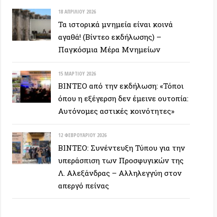
υπεράσπιση των Προσφυγικών της
Λ. Αλεξάνδρας – Αλληλεγγύη στον
απεργό πείνας
ΕΥΞΕΙΣ
28 ΙΟΥΝΊΟΥ 2026
Colin Ward: Ο σπόρος κάτω απο το
χιόνι (Autonomedia, 2001)
15 ΙΟΥΝΊΟΥ 2026
Συνέντευξη Zygmunt Bauman: Η
ρευστή νεωτερικότητα
(Autonomedia, 2001)
26 ΜΑΪ́ΟΥ 2026
Συνέντευξη με τον Ουκρανό Andriy
Movchan που έπλευσε με το Global