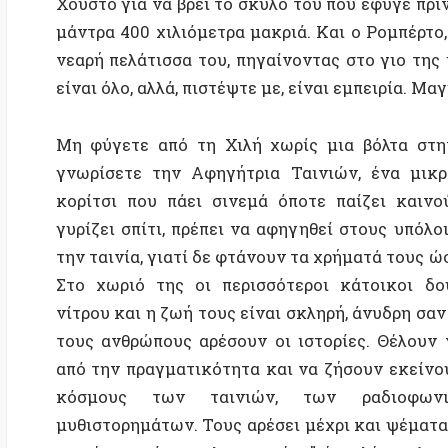
την ταινία, γιατί δε φτάνουν τα χρήματά τους ώστε να
Στο χωριό της οι περισσότεροι κάτοικοι δουλεύ
νίτρου και η ζωή τους είναι σκληρή, άνυδρη σαν της ε
τους ανθρώπους αρέσουν οι ιστορίες. Θέλουν να ξε
από την πραγματικότητα και να ζήσουν εκείνους το
κόσμους των ταινιών, των ραδιοφωνικών
μυθιστορημάτων. Τους αρέσει μέχρι και ψέματα να το
τα ψέματα είναι καλοειπωμένα”, έτσι λέει η Αφηγήτρι
ανήκει κι ο ίδιος στην ταλαίπωρη εργατική τάξη τη
ορυχείο ως εφημεριδοπώλης, δεν είναι κάποιος ακ
αφηγήσεις τρίτων.
Αν σ
Φινλ
και 
να π
ανακ