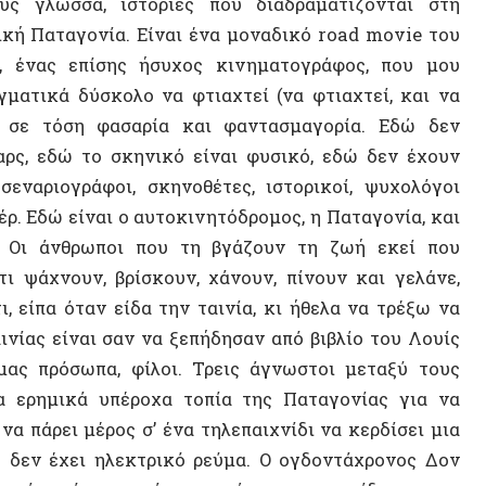
ώ είναι ο αυτοκινητόδρομος, η Παταγονία, και
Comix
άνθρωποι που τη βγάζουν τη ζωή εκεί που
χνουν, βρίσκουν, χάνουν, πίνουν και γελάνε,
Αποικι
α όταν είδα την ταινία, κι ήθελα να τρέξω να
Αντώνη
είναι σαν να ξεπήδησαν από βιβλίο του Λουίς
ρόσωπα, φίλοι. Τρεις άγνωστοι μεταξύ τους
Αυτοδι
μικά υπέροχα τοπία της Παταγονίας για να
Ντέιβι
ει μέρος σ’ ένα τηλεπαιχνίδι να κερδίσει μια
 έχει ηλεκτρικό ρεύμα. Ο ογδοντάχρονος Δον
Αυτενέ
 χρόνια, και άκουσε τώρα πως τον είδαν σε μια
Χρήστο
ητής έμπλαστρων, για να κάνει έκπληξη σε μια
τούρτα γενεθλίων που όλο αλλάζει σχήμα. Αυτό
Τεχνητ
μπειρία.
Ναζισμ
ημο Ατακάμα, να
Μεταν
λιαράκι για ένα
Καραϊβ
αινία και, όταν
 της οικογένειας