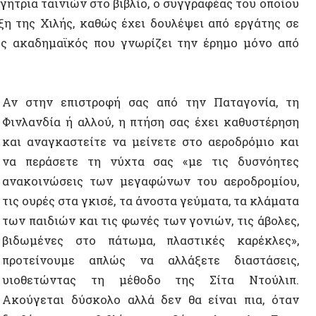
υρές στα γκισέ, τα άνοστα γεύματα, τα κλάματα
Σοβιετικ
παιδιών και τις φωνές των γονιών, τις άβολες,
αυτονομ
μένες στο πάτωμα, πλαστικές καρέκλες»,
είνουμε απλώς να αλλάξετε διαστάσεις,
θετώντας τη μέθοδο της Σίτα Ντούλιπ.
ΒΙΝΤΕ
γεται δύσκολο αλλά δεν θα είναι πια, όταν
άσετε το βιβλίο της Ούρσουλας Λε Γκεν
τε τις μικρές μαγικές ιστορίες άλλων τόπων ή
 κάνει ό,τι μπορεί για να μας πείσει πως μόνο
αλλάξουμε κάτι στον δικό μας. Οι Βέκσι, για
 τσακώνονται ή πολεμούν. «Το είδος μου έχει
λλά κανένας τους δεν είναι τόσο καλός όσο οι
Ούρσουλα Λε Γκεν. Σε άλλες ανταποκρίσεις, στο
ι ψαραετοί, στο Φριν τα όνειρα μοιράζονται
 στο Χεγκν είναι όλοι γαλαζοαίματοι οπότε η
πουδαία, στο Γκάι κάποιοι άνθρωποι βγάζουν
ς τους φτερωτούς ανθρώπους εκμυστηρεύεται
αι σαν να μην έχει φτερά, τα ισιώνει και τα