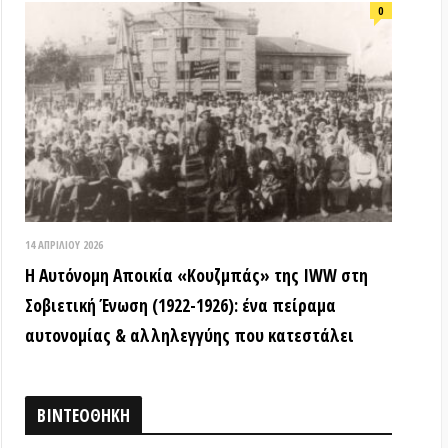
ή Ένωση (1922-1926): ένα πείραμα
ίας & αλληλεγγύης που κατεστάλει
ΟΘΗΚΗ
18 ΑΠΡΙΛΊΟΥ 2026
Τα ιστορικά μνημεία είναι κοινά
αγαθά! (Βίντεο εκδήλωσης) –
Παγκόσμια Μέρα Μνημείων
15 ΜΑΡΤΊΟΥ 2026
ΒΙΝΤΕΟ από την εκδήλωση: «Τόποι
όπου η εξέγερση δεν έμεινε ουτοπία:
Αυτόνομες αστικές κοινότητες»
12 ΦΕΒΡΟΥΑΡΊΟΥ 2026
ΒΙΝΤΕΟ: Συνέντευξη Τύπου για την