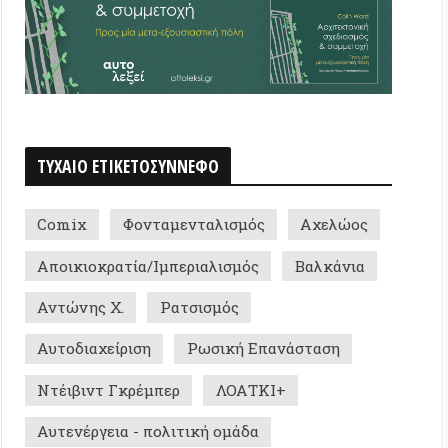
Φονταμενταλισμός
Αχελώος
οκρατία/Ιμπεριαλισμός
Βαλκάνια
ς Χ.
Ρατσισμός
αχείριση
Ρωσική Επανάσταση
ντ Γκρέμπερ
ΛΟΑΤΚΙ+
ργεια - πολιτική ομάδα
ς Μαντούδης
Καταλονία
ή Νοημοσύνη
Ψυχολογία
ός
AI Ethics
Καρλ Πολάνυι
αστευτικό
Θρησκεία
ική
Ataxia School