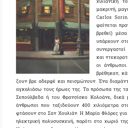
και ντεκορατέρ. Εδ
οι άνθρωποι. Οι 
βρέθηκαν, κάτι ψά
ζουν βρε αδερφέ και πεισμώνουν. Ένα διαμάντι, είπ
αγκαλιάσω τους ήρωες της. Τα πρόσωπα της ταινίας 
Σεπούλβεδα ή του Φρανσίσκο Κολοάνε, δικά μας π
άνθρωποι που ταξιδεύουν 400 χιλιόμετρα στα ερη
φτάσουν στο Σαν Χουλιάν. H Μαρία Φλόρες για να πάρ
ηλεκτρική πολυσυσκευή, παρότι στο χωριό της δεν
Χούστο για να βρει το σκύλο του που έφυγε πριν τρία
μάντρα 400 χιλιόμετρα μακριά. Και ο Ρομπέρτο, πωλ
νεαρή πελάτισσα του, πηγαίνοντας στο γιο της μια 
είναι όλο, αλλά, πιστέψτε με, είναι εμπειρία. Μαγική ε
Μη φύγετε από τη Χιλή χωρίς μια βόλτα στην έρ
γνωρίσετε την Αφηγήτρια Ταινιών, ένα μικρό βιβ
κορίτσι που πάει σινεμά όποτε παίζει καινούρια τ
γυρίζει σπίτι, πρέπει να αφηγηθεί στους υπόλοιπους