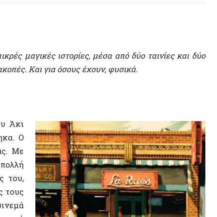
μαγικές ιστορίες, μέσα από δύο ταινίες και δύο
. Και για όσους έχουν, φυσικά.
ι
Ο
ε
ή
,
ς
ά
ό
υ
ς
ι
μανταρίνια. Είναι μαγικό γιατί σε νοιάζει πιο