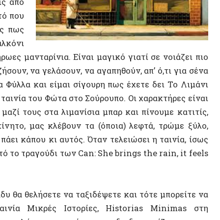
 να γελάσουν, να αγαπηθούν, απ’ ό,τι για σένα
λα και είμαι σίγουρη πως έχετε δει Το Λιμάνι
ία του Φώτα στο Σούρουπο. Οι χαρακτήρες είναι
τους στα λιμανίσια μπαρ και πίνουμε κατιτίς,
 μας κλέβουν τα (όποια) λεφτά, τρώμε ξύλο,
κάπου κι αυτός. Όταν τελειώσει η ταινία, ίσως
ο τραγούδι των Can:
She brings the rain, it feels
ΝΕΟ ΒΙ
 θελήσετε να ταξιδέψετε και τότε μπορείτε να
α Μικρές Ιστορίες, Historias Minimas
στη
λώσσα, ιστορίες που διαδραματίζονται στη
αταγονία. Είναι ένα μοναδικό
road movie του
ας επίσης ήσυχος κινηματογράφος, που μου
κά δύσκολο να φτιαχτεί (να φτιαχτεί, και να
τόση φασαρία και φαντασμαγορία. Εδώ δεν
δώ το σκηνικό είναι φυσικό, εδώ δεν έχουν
ΤΥΧΑΙΟ
ιογράφοι, σκηνοθέτες, ιστορικοί, ψυχολόγοι