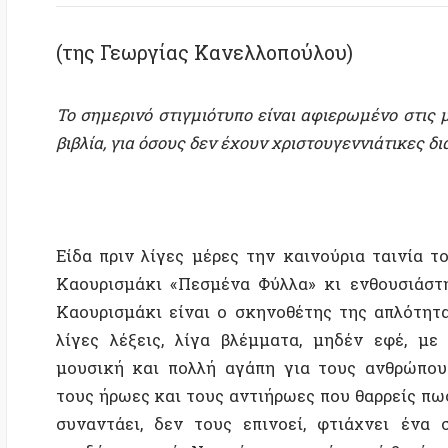
Τ
ο σημερινό στιγμιότυπο είναι αφιερωμένο στις μικρές 
βιβλία, για όσους δεν έχουν χριστουγεννιάτικες διακοπές
Είδα πριν λίγες μέρες την καινούρια ταινία του Άκ
Καουρισμάκι «Πεσμένα Φύλλα» κι ενθουσιάστηκα. 
Καουρισμάκι είναι ο σκηνοθέτης της απλότητας. Μ
λίγες λέξεις, λίγα βλέμματα, μηδέν εφέ, με πολλ
μουσική και πολλή αγάπη για τους ανθρώπους του
τους ήρωες και τους αντιήρωες που θαρρείς πως του
συναντάει, δεν τους επινοεί, φτιάχνει ένα σινεμ
σχεδόν μαγικό. Ναι, είναι μαγικό γιατί βγαίνεις απ
την αίθουσα κάπως καλύτερος άνθρωπος απ’ αυτό πο
ήσουν όταν μπήκες. Είναι μαγικό γιατί νιώθεις πω
παρακολουθείς μια σκηνή στο δρόμο από το μπαλκόν
σου και θες να κατέβεις και να κεράσεις τους ήρωες 