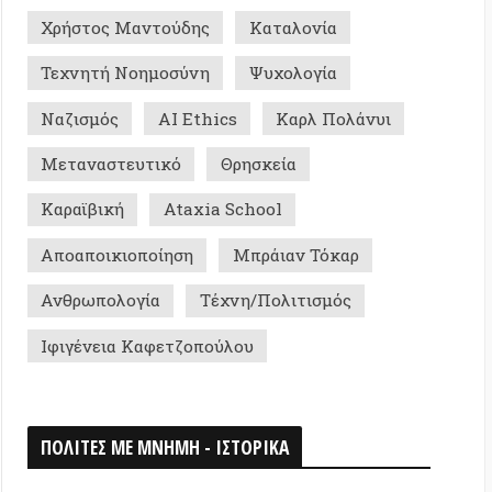
ικιοποίηση
Μπράιαν Τόκαρ
ολογία
Τέχνη/Πολιτισμός
εια Καφετζοπούλου
Σ ΜΕ ΜΝΗΜΗ - ΙΣΤΟΡΙΚΑ
0
026
ομη Αποικία «Κουζμπάς» της IWW στη