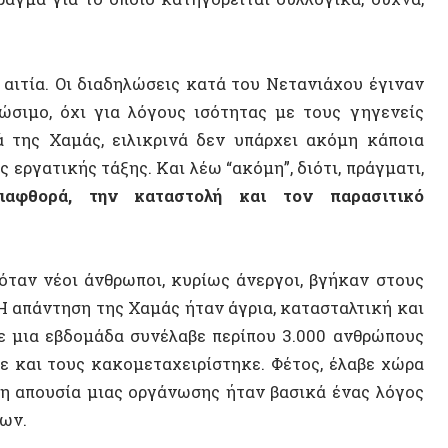
ορά, την καταστολή και τον παρασιτικό
Διάστη
Καταλο
 νέοι άνθρωποι, κυρίως άνεργοι, βγήκαν στους
ντηση της Χαμάς ήταν άγρια, κατασταλτική και
Βίκυ Ι
α εβδομάδα συνέλαβε περίπου 3.000 ανθρώπους
Κορνήλ
 τους κακομεταχειρίστηκε. Φέτος, έλαβε χώρα
Σπύρος
ουσία μιας οργάνωσης ήταν βασικά ένας λόγος
Τεχνητ
Γιάννη
ν είναι αυτά που νομίζει ο κόσμος –σαν αυτά
1970 και 1980–, σήμερα αυτά τα κόμματα
Αυτενέ
πρέπει να διατηρήσει τα συμφέροντά της μέσω
Αφροαμ
ν Ευρωπαϊκή Ένωση και κάποιους Αμερικανούς
Αχελώ
Άμεση 
 στη Λωρίδα της Γάζας, πρέπει να ρίξουμε μια
ίγα λόγια: Το “Παλαιστινιακό Κοινοβούλιο” που