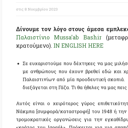
Δίνουμε τον λόγο στους άμεσα εμπλεκόμεν
Παλαιστίνιο Mussa’ab Bashir
(μεταφραστή
κρατούμενο).
IN ENGLISH HERE
Σε ευχαριστούμε που δέχτηκες να μας μιλήσεις. Ε
με ανθρώπους που έχουν βρεθεί εδώ και χρόνια 
Παλαιστινίων από μία προοδευτική σκοπιά. Ακού
διεξάγεται στη Γάζα. Τι θα ήθελες να μας πεις για 
Αυτός είναι ο χειρότερος γύρος επιθετικότητας 
Νάκμπα [συμφορά/καταστροφή] του 1948 ή την εθνο
τρομοκρατικές οργανώσεις για την εγκαθίδρυση τ
«κράτος του Ισραήλ». Πρόκειται για μια αναπόφευ
ερμητική πολιορκία που επιβλήθηκε στη Λωρίδα της Γ
Το 70% των ανθρώπων στη Γάζα είναι πρόσφυγες απ
Ισραήλ, το 90% των παιδιών έχουν διάφορα ψυχολο