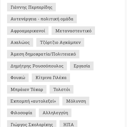
ης Ρουσσόπουλος
Εργασία
Κίτρινα Γιλέκα
ν Τόκαρ
Τολστόι
ή «αυτολεξεί»
Μόλυνση
φία
Αλληλεγγύη
ς Σκολαρίκης
ΗΠΑ
Σ ΜΕ ΜΝΗΜΗ - ΙΣΤΟΡΙΚΑ
0