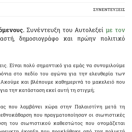
ους.
Συνέντευξη του Αυτολεξεί
με τον
, δημοσιογράφο και πρώην πολιτικό
ίναι πολύ σημαντικό για εμάς να συνομιλούμε
στο πεδίο του αγώνα για την ελευθερία των
με και βλέπουμε καθημερινά το μακελειό που
την κατάσταση εκεί αυτή τη στιγμή;
που λαμβάνει χώρα στην Παλαιστίνη μετά τη
κάθαρση που πραγματοποίησαν οι σιωνιστικές
ου σιωνιστικού καθεστώτος που ονομάζεται
κτη έκρηξη που προκλήθηκε από την πολυετή
άζας.
ό τη γη που εκκαθαρίστηκε εθνοτικά από το
γικά τραύματα. Το 80% των ανθρώπων ζει σε