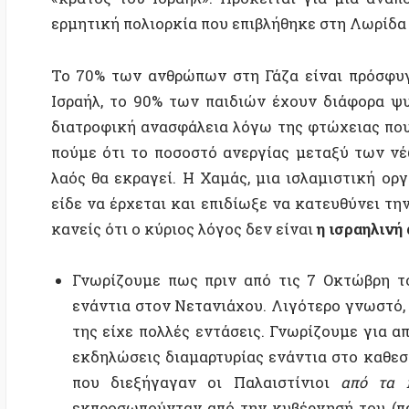
διατροφική ανασφάλεια λόγω της φτώχειας που προκα
πούμε ότι το ποσοστό ανεργίας μεταξύ των νέων έ
λαός θα εκραγεί. Η Χαμάς, μια ισλαμιστική οργάνωσ
είδε να έρχεται και επιδίωξε να κατευθύνει την έκρ
κανείς ότι ο κύριος λόγος δεν είναι
η
ισραηλινή αποικ
Γνωρίζουμε πως πριν από τις 7 Οκτώβρη το Ισρ
ενάντια στον Νετανιάχου. Λιγότερο γνωστό, όμως, 
της είχε πολλές εντάσεις. Γνωρίζουμε για απεργί
εκδηλώσεις διαμαρτυρίας ενάντια στο καθεστώς τ
που διεξήγαγαν οι Παλαιστίνιοι
από τα κάτω
εκπροσωπούνταν από την κυβέρνησή του (πράγμα γ
από τα κυρίαρχα μέσα);
Σίγουρα η 7η Οκτωβρίου ήταν η συνέπεια, όχι η αιτί
για να διατηρηθεί το σιωνιστικό καθεστώς βιώσιμο
Παλαιστίνιους. Όσον αφορά τους αγώνες κατά της 
αντιπροσωπευτική οργάνωση από την πλευρά της εργατι