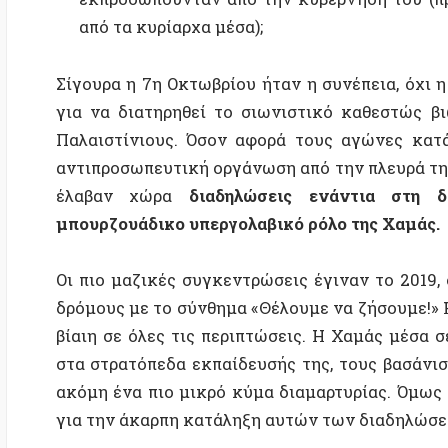
έλαβαν χώρα
διαδηλώσεις ενάντια στη διαφθ
μπουρζουάδικο υπεργολαβικό ρόλο της Χαμάς.
Οι πιο μαζικές συγκεντρώσεις έγιναν το 2019, όταν
δρόμους με το σύνθημα «Θέλουμε να ζήσουμε!» Η απά
βίαιη σε όλες τις περιπτώσεις. Η Χαμάς μέσα σε μι
στα στρατόπεδα εκπαίδευσής της, τους βασάνισε και
ακόμη ένα πιο μικρό κύμα διαμαρτυρίας. Όμως η απ
για την άκαρπη κατάληξη αυτών των διαδηλώσεων.
Τα λεγόμενα αριστερά κόμματα στην Παλαιστίνη, δε
που ηγούνταν του αγώνα στις δεκαετίες του 
καθοδηγούνται από μια παρασιτική αστική τάξη που 
του δικτύου των ΜΚΟ που χρηματοδοτούνται από τη
δωρητές.
Για να καταλάβουμε πώς η Χαμάς έφτασε στην εξουσία
ματιά στο σύστημα το πολιτικό της Παλαιστίνης. Με λ