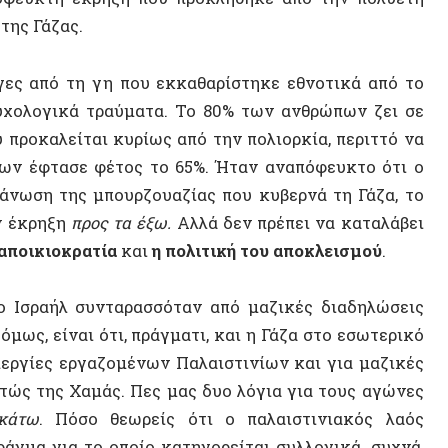
λείται κυρίως από την πολιορκία, περιττό να
φτασε φέτος το 65%. Ήταν αναπόφευκτο ότι ο
η της μπουρζουαζίας που κυβερνά τη Γάζα, το
ηξη
προς τα έξω.
Αλλά δεν πρέπει να καταλάβει
ιοκρατία
και
η πολιτική του αποκλεισμού
.
αήλ συνταρασσόταν από μαζικές διαδηλώσεις
ΝΕΟ ΒΙ
είναι ότι, πράγματι, και η Γάζα στο εσωτερικό
ες εργαζομένων Παλαιστινίων και για μαζικές
ης Χαμάς. Πες μας δυο λόγια για τους αγώνες
. Πόσο θεωρείς ότι ο παλαιστινιακός λαός
ια το οποίο κατηγορείται συλλογικά, συχνά,
α. Οι διαδηλώσεις κατά του Νετανιάχου έγιναν
, όχι για λόγους ισότητας με τους γηγενείς
Χαμάς, ειλικρινά δεν υπάρχει ακόμη κάποια
ΤΥΧΑΙΟ
κής τάξης. Και λέω “ακόμη”, διότι, πράγματι,