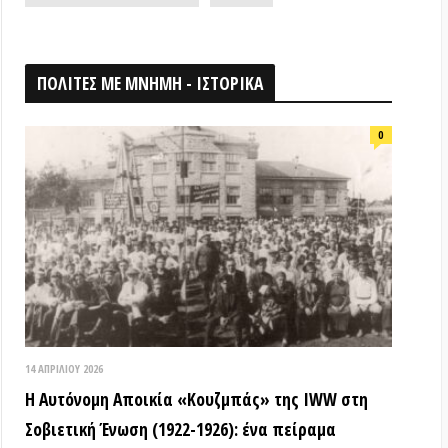
026
ομη Αποικία «Κουζμπάς» της IWW στη
ή Ένωση (1922-1926): ένα πείραμα
ίας & αλληλεγγύης που κατεστάλει
ΟΘΗΚΗ
18 ΑΠΡΙΛΊΟΥ 2026
Τα ιστορικά μνημεία είναι κοινά
αγαθά! (Βίντεο εκδήλωσης) –
Παγκόσμια Μέρα Μνημείων
15 ΜΑΡΤΊΟΥ 2026
ΒΙΝΤΕΟ από την εκδήλωση: «Τόποι