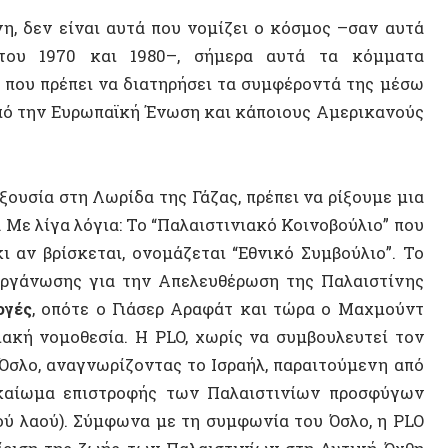
Δημήτρ
βρίσκεται, ονομάζεται “Εθνικό Συμβούλιο”. Το
Φουκώ
νωσης για την Απελευθέρωση της Παλαιστίνης
 οπότε ο Γιάσερ Αραφάτ και τώρα ο Μαχμούντ
Μπράια
νομοθεσία. Η PLO, χωρίς να συμβουλευτεί τον
Εκπομπ
 αναγνωρίζοντας το Ισραήλ, παραιτούμενη από
μα επιστροφής των Παλαιστινίων προσφύγων
Φιλοσο
ού). Σύμφωνα με τη συμφωνία του Όσλο, η PLO
Γιώργο
η της ζωής των Παλαιστινίων στη Δυτική Όχθη
ς όπου ζουν οι περισσότεροι Παλαιστίνιοι που
ίσκονται εκτός της χώρας, σε προσφυγικούς
ΠΟΛΙΤΕ
ή” [PA]. Η PA διαθέτει μια συνέλευση που
ικοι της Λωρίδας της Γάζας και της Δυτικής
μέλη του νομοθετικού συμβουλίου, δηλαδή
όσμο. Η Χαμάς κέρδισε τις εκλογές αυτού του
τό. Ήταν κυρίως μια αντίδραση του κόσμου