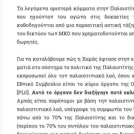
εκπροσωπεί όλο τον παλαιστινιακό λαό, όπου κι αν 
Εθνικό Συμβούλιο είναι το κύριο όργανο της Οργά
[PLO].
Αυτό το όργανο δεν διεξήγαγε ποτέ εκλογές
,
Αμπάς είναι παράνομοι με βάση την παλαιστινιακή 
παλαιστινιακό λαό, υπέγραψε τη συμφωνία του Όσλο,
πάνω από το 70% της Παλαιστίνης και το δικαίω
(περίπου το 70% του συνόλου του παλαιστινιακού λα
δημιούργησε μια τοπική διοίκηση για τη διαχείρισ
και τη Λωρίδα της Γάζας – 2 περιοχές της Παλαιστίνη
έφυγαν μετά τη Νάκμπα του 1948. Οι υπόλοιποι βρ
καταυλισμούς.
Η διοίκηση αυτή ονομάζεται “Παλαιστινιακή Αρχ
ονομάζεται “Νομοθετικό Συμβούλιο”. Μόνο οι κάτο
Όχθης μπορούν να ψηφίσουν για να εκλέξουν τα 
λιγότερο από το 30% όλων των Παλαιστινίων στον κ
νομοθετικού συμβουλίου το 2006 με μεγάλο ποσοσ