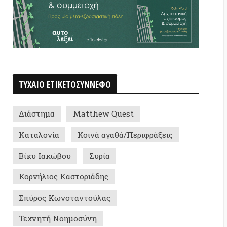
μα
Matthew Quest
νία
Κοινά αγαθά/Περιφράξεις
ακώβου
Συρία
ιος Καστοριάδης
 Κωνσταντούλας
ή Νοημοσύνη
ς Περπερίδης
ργεια - πολιτική ομάδα
ερικανοί
Μεταναστευτικό
ος
Τζόρτζιο Αγκάμπεν
δημοκρατία/Πολιτειακό