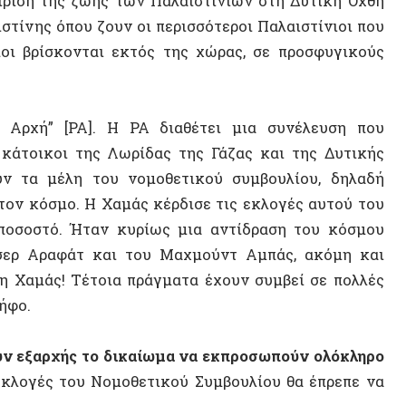
Αραφάτ και του Μαχμούντ Αμπάς, ακόμη και
μάς! Τέτοια πράγματα έχουν συμβεί σε πολλές
14 ΑΠΡΙΛΊΟΥ 2
αρχής το δικαίωμα να εκπροσωπούν ολόκληρο
Η Αυτόν
ές του Νομοθετικού Συμβουλίου θα έπρεπε να
Σοβιετικ
αυτονομ
άς βρίσκονται παράνομα ακόμη και μέσα στη
πραγματικά να διεξαχθούν εκλογές, ούτε του
ΒΙΝΤΕ
υλίου, επειδή είναι ευχαριστημένοι με τα
ης παλαιστινιακής παρασιτικής αστικής τάξης.
διοργάνωσε το Διεθνές Βήμα
για την ενότητα
λ, ανέφερες ότι έχεις και ο ίδιος διωχθεί για
σραήλ. Ήμουν μέλος του Λαϊκού Μετώπου για