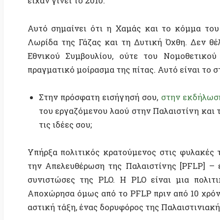
την Απελευθέρωση της Παλαιστίνης [PFLP] – ένα μ
συνιστώσες της PLO. Η PLO είναι μια πολιτική ομ
Αποχώρησα όμως από το PFLP πριν από 10 χρόνια, δι
αστική τάξη, ένας δορυφόρος της Παλαιστινιακής Αρχ
Βλέπουμε, ταυτόχρονα, πως οι εθνικισμοί και η 
στιγμή στην περιοχή, ενώ και σε παγκόσμιο επί
ακόμη πιο πίσω τις προσπάθειες για επίλυση. Όμ
των πραγμάτων! Για παράδειγμα, έχεις μιλήσει 
κιμπούτς που δέχτηκαν την επίθεση στις 7 Οκτώβρ
την προσπάθειά σας εκεί και τι είχατε πετύχει;
των 2 λαών, που πρέπει πάντα να αναδεικνύεται.
Πρόκειται για ένα εγχείρημα με φίλους και συντρ
που εργάζονται στο
“De-colonizer”
– ένα εργαστ
έρευνας και τέχνης που έχει ως στόχο την εξε
τρόπων αποαποικιοποίησης του Ισραήλ. Ιδρύθηκε από 
σιωνιστές Ισραηλινούς εβραίους. Έχει από κ