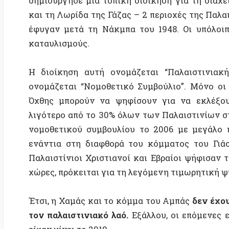
ενάντια στη διαφθορά του κόμματος του Γιάσερ 
Παλαιστίνιοι Χριστιανοί και Εβραίοι ψήφισαν τη Χα
χώρες, πρόκειται για τη λεγόμενη τιμωρητική ψήφο.
Έτσι, η Χαμάς και το κόμμα του Αμπάς
δεν έχουν εξ
τον παλαιστινιακό λαό.
Εξάλλου, οι επόμενες εκλογ
είχαν γίνει το 2010.
Αυτό σημαίνει ότι η Χαμάς και το κόμμα του Αμπ
Λωρίδα της Γάζας και τη Δυτική Όχθη. Δεν θέλουν 
Εθνικού Συμβουλίου, ούτε του Νομοθετικού Συμβο
πραγματικό μοίρασμα της πίτας. Αυτό είναι το στυλ τ
Στην πρόσφατη εισήγησή σου,
στην εκδήλωση που 
του εργαζόμενου λαού στην Παλαιστίνη και το Ισραή
τις ιδέες σου;
Υπήρξα πολιτικός κρατούμενος στις φυλακές του Ι