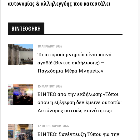
όπου η εξέγερση δεν έμεινε ουτοπία:
Αυτόνομες αστικές κοινότητες»
12 ΦΕΒΡΟΥΑΡΊΟΥ 2026
ΒΙΝΤΕΟ: Συνέντευξη Τύπου για την
υπεράσπιση των Προσφυγικών της
Λ. Αλεξάνδρας – Αλληλεγγύη στον
απεργό πείνας
ΕΥΞΕΙΣ
28 ΙΟΥΝΊΟΥ 2026
Colin Ward: Ο σπόρος κάτω απο το
χιόνι (Autonomedia, 2001)
15 ΙΟΥΝΊΟΥ 2026
Συνέντευξη Zygmunt Bauman: Η
ρευστή νεωτερικότητα