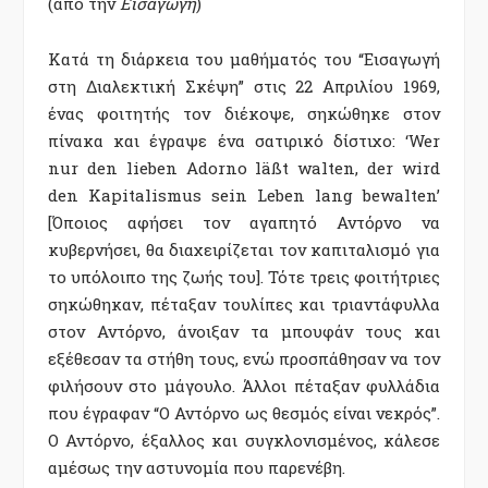
(από την
Εισαγωγή
)
Κατά τη διάρκεια του μαθήματός του “Εισαγωγή
στη Διαλεκτική Σκέψη” στις 22 Απριλίου 1969,
ένας φοιτητής τον διέκοψε, σηκώθηκε στον
πίνακα και έγραψε ένα σατιρικό δίστιχο: ‘Wer
nur den lieben Adorno läßt walten, der wird
den Kapitalismus sein Leben lang bewalten’
[Όποιος αφήσει τον αγαπητό Αντόρνο να
κυβερνήσει, θα διαχειρίζεται τον καπιταλισμό για
το υπόλοιπο της ζωής του]. Τότε τρεις φοιτήτριες
σηκώθηκαν, πέταξαν τουλίπες και τριαντάφυλλα
στον Αντόρνο, άνοιξαν τα μπουφάν τους και
εξέθεσαν τα στήθη τους, ενώ προσπάθησαν να τον
φιλήσουν στο μάγουλο. Άλλοι πέταξαν φυλλάδια
που έγραφαν “Ο Αντόρνο ως θεσμός είναι νεκρός”.
Ο Αντόρνο, έξαλλος και συγκλονισμένος, κάλεσε
αμέσως την αστυνομία που παρενέβη.