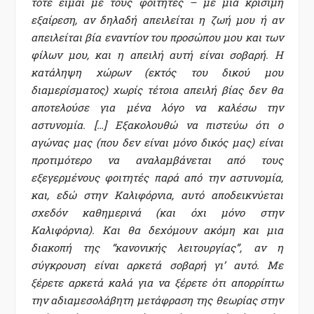
τότε είμαι με τους φοιτητές – με μια κρίσιμη
εξαίρεση, αν δηλαδή απειλείται η ζωή μου ή αν
απειλείται βία εναντίον του προσώπου μου και των
φίλων μου, και η απειλή αυτή είναι σοβαρή. Η
κατάληψη χώρων (εκτός του δικού μου
διαμερίσματος) χωρίς τέτοια απειλή βίας δεν θα
αποτελούσε για μένα λόγο να καλέσω την
αστυνομία. […] Εξακολουθώ να πιστεύω ότι ο
αγώνας μας (που δεν είναι μόνο δικός μας) είναι
προτιμότερο να αναλαμβάνεται από τους
εξεγερμένους φοιτητές παρά από την αστυνομία,
και, εδώ στην Καλιφόρνια, αυτό αποδεικνύεται
σχεδόν καθημερινά (και όχι μόνο στην
Καλιφόρνια). Και θα δεχόμουν ακόμη και μια
διακοπή της “κανονικής λειτουργίας”, αν η
σύγκρουση είναι αρκετά σοβαρή γι’ αυτό. Με
ξέρετε αρκετά καλά για να ξέρετε ότι απορρίπτω
την αδιαμεσολάβητη μετάφραση της θεωρίας στην