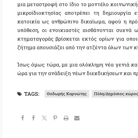
TAGS:
Θοδωρής Καρυώτης
Πόλη/Δημόσιος χώρος
Στ
Σχετικές δημοσιεύσεις
Το Χαλικάκι ανήκει στους κατοίκους
Προσφυγικά: Εξοργιστ
της Ηλιούπολης άνευ όρων –
εμπαιγμός από την Πε