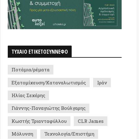
α/ρέματα
ίκευση/Καταναλωτισμός
Ιράν
Σεκέρης
ς-Παναγιώτης Βούλγαρης
 Τριανταφύλλου
CLR James
ση
Τεχνολογία/Επιστήμη
μία
Ελένη Τσακωνίτη
ολάνυι
Έμμα Γκόλντμαν
ριακός δημοτισμός / Αυτοδιοίκηση
ς Παπαχριστοδούλου
ος Καπετάνιος