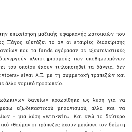
επιχείρηση μαζικής υφαρπαγής κατοικιών που
ος εξετάζει το αν οι εταιρίες διαχείρισης
ων που τα funds αγόρασαν σε εξευτελιστικές
εργούν πλειστηριασμούς των υποθηκευμένων
υ οποίου έχουν τιτλοποιηθεί τα δάνεια, δεν
ers» είναι Α.Ε. με τη συμμετοχή τραπεζών και
λο νομικό προσωπείο.
κινων δανείων προκρίθηκε ως λύση για να
 εξωδικαστικού μηχανισμού, αλλά και να
– μια λύση «win-win». Και ενώ το δεύτερο
«θαύμα» οι τράπεζες έχουν μειώσει τον δείκτη
ικά χρόνια σε μονοψήφιο αριθμό σήμερα – το
ωνική πλειοψηφία μέσα από μια ασύλληπτη
 δις, στα οποία αντιστοιχούν περισσότερα από
πό τα funds έναντι χαμηλού αντιτίμου, στις
ξαιρετικά δυσμενείς όρους σε οποιαδήποτε