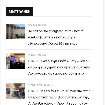
12 ΦΕΒΡΟΥΑΡΊΟΥ 2026
ΒΙΝΤΕΟ: Συνέντευξη Τύπου για την
υπεράσπιση των Προσφυγικών της
Λ. Αλεξάνδρας – Αλληλεγγύη στον
απεργό πείνας
ΕΥΞΕΙΣ
28 ΙΟΥΝΊΟΥ 2026
Colin Ward: Ο σπόρος κάτω απο το
χιόνι (Autonomedia, 2001)
15 ΙΟΥΝΊΟΥ 2026
Συνέντευξη Zygmunt Bauman: Η
ρευστή νεωτερικότητα
(Autonomedia, 2001)