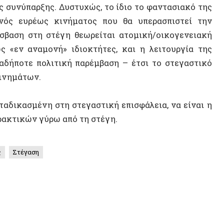
έγαση
14 ΑΠΡΙΛΊΟΥ 2
Η Αυτόν
Σοβιετικ
αυτονομ
ΒΙΝΤΕ
ικός
A letter of support to the
ριφέρεια με
Community of Squatted Prosfygika