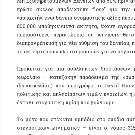
διαπραγμάτευση για νέα ρύθμιση του δανείου, προσ
τα ακίνητα μέσω πλειστηριασμών για να μεγιστοποιή
Πρόκειται για μια ασύλληπτων διαστάσεων μεταβ
κεφάλαιο – κατεξοχήν παράδειγμα της «συσσώρευ
dispossession) που περιγράφει ο David Harvey. 
πολιτικής και απλησίαστων τιμών ενοικίων, η εξέλι
έντονη στεγαστική κρίση που βιώνουμε.
Το μόνο που στέκεται εμπόδιο στα σχέδια αυτά – 
στεγαστικών κινημάτων – είναι ο νόμος 3156/200
φημίζεται για την ανεξαρτησία και την αμεροληψία τη
Πρέπει να τονιστεί ότι οι τράπεζες έχουν πουλήσει τ
στο 5% της ονομαστικής τους αξίας. Ταυτόχρονα, 
κουρέματα στους δανειολήπτες, παρόλο που οικ
ισολογισμούς τους, με τη δικαιολογία ότι τέτοια διε
την «κουλτούρα πληρωμών».