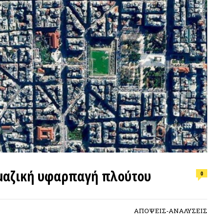
ΕΠΙΛΟΓ
ική υφαρπαγή πλούτου
0
Φωτιά, ν
συνθήκε
ΑΠΟΨΕΙΣ-ΑΝΑΛΥΣΕΙΣ
ΠΡΟΣΦ