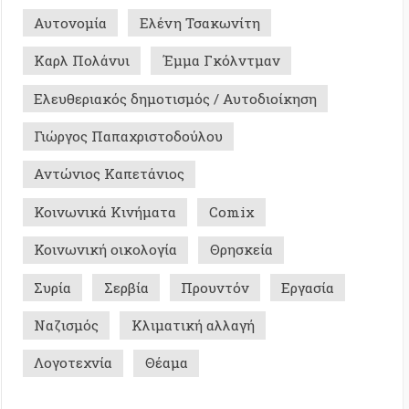
ικά Κινήματα
Comix
ική οικολογία
Θρησκεία
Σερβία
Προυντόν
Εργασία
ός
Κλιματική αλλαγή
χνία
Θέαμα
Σ ΜΕ ΜΝΗΜΗ - ΙΣΤΟΡΙΚΑ
0