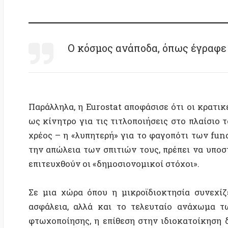
ως κίνητρο για τις τιτλοποιήσεις στο πλαίσιο του 
χρέος – η «λυπητερή» για το φαγοπότι των funds περ
την απώλεια των σπιτιών τους, πρέπει να υποστούν 
επιτευχθούν οι «δημοσιονομικοί στόχοι».
Σε μια χώρα όπου η μικροϊδιοκτησία συνεχίζει να
ασφάλεια, αλλά και το τελευταίο ανάχωμα των α
φτωχοποίησης, η επίθεση στην ιδιοκατοίκηση δεν σ
μια μεταστροφή στο ίδιο το μοντέλο κοινωνικής συν
μικροϊδιοκτησίας αποτρέπει τη δημιουργία ενός 
κατοικία ως ανθρώπινο δικαίωμα, αφού η πρόσβαση
υπόθεση, οι ενοικιαστές αισθάνονται συχνά ως «εν
κτηματαγοράς βρίσκεται εκτός ορίων για οποιαδήπο
ζήτημα απουσιάζει από την ατζέντα όλων των κινημά
Ίσως όμως τώρα, με μια ολόκληρη νέα γενιά καταδικ
ώρα για την ανάδειξη νέων διεκδικήσεων και πρακτι