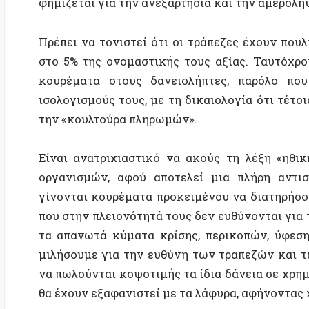
Είναι ανατριχιαστικό να ακούς τη λέξη «ηθική» 
οργανισμών, αφού αποτελεί μια πλήρη αντιστροφή
γίνονται κουρέματα προκειμένου να διατηρήσουν τα 
που στην πλειονότητά τους δεν ευθύνονται για την 
τα απανωτά κύματα κρίσης, περικοπών, ύφεσης, λιτ
μιλήσουμε για την ευθύνη των τραπεζών και των πρ
να πωλούνται κοψοτιμής τα ίδια δάνεια σε χρηματοπ
θα έχουν εξαφανιστεί με τα λάφυρα, αφήνοντας χιλιά
Ο κόσμος ανάποδα, όπως έγραφε ο Ed
Παράλληλα, η Eurostat αποφάσισε ότι οι κρατικές εγγ