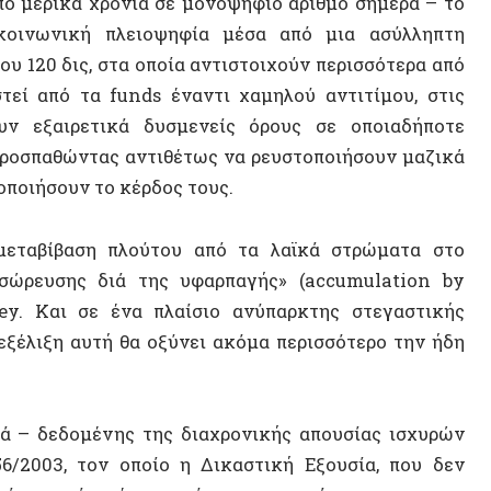
παθώντας αντιθέτως να ρευστοποιήσουν μαζικά
σουν το κέρδος τους.
ίβαση πλούτου από τα λαϊκά στρώματα στο
σης διά της υφαρπαγής» (accumulation by
Και σε ένα πλαίσιο ανύπαρκτης στεγαστικής
ξη αυτή θα οξύνει ακόμα περισσότερο την ήδη
ΝΕΟ ΒΙ
δεδομένης της διαχρονικής απουσίας ισχυρών
3, τον οποίο η Δικαστική Εξουσία, που δεν
ς, είναι έτοιμη αύριο να παρακάμψει.
α δάνεια στα funds σε αστείες τιμές, περίπου
αρνήθηκαν να κάνουν αντίστοιχα γενναιόδωρα
ονομικά θα είχε την ίδια επίπτωση στους
υθέτηση ενέχει «ηθικό κίνδυνο» που θα βλάψει
ΤΥΧΑΙΟ