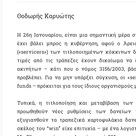
Η 26η Ιανουαρίου, είναι μια σημαντική μέρα στην 
έχει βάλει μπρος η κυβέρνηση, αφού ο Άρειος Πάγ
(«servicers») των τιτλοποιημένων κόκκινων δανεί
τιμές από τις τράπεζες έχουν δικαίωμα να διεν
ακινήτων – κάτι που ο νόμος 3156/2003, βάσει το
προβλέπει. Για να μην υπάρξει σύγχυση, οι «servic
funds – πρόκειται για τους ίδιους οργανισμούς με άλ
Τυπικά, η τιτλοποίηση και μεταβίβαση των κόκ
προωθηθούν νέες ρυθμίσεις των δανείων μέσω
εξυγιανθούν τα τραπεζικά χαρτοφυλάκια δανείων 
σκέλος του “win” είχε επιτυχία – με ένα λογιστικό 
Μη Εξυπηρετούμενων Δανείων από 50% πριν από μερ
πρώτο σκέλος αποδείχτηκε “lose” για την κοιν
«αρπαχτή»: ενώ δάνεια ονομαστικής αξίας περίπου 120
800.000 υποθηκευμένα ακίνητα, έχουν αγοραστεί α
περισσότερες περιπτώσεις οι servicers θέτουν ε