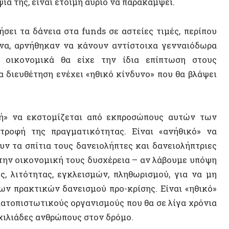
Ποτάμι
να εκστομίζεται από εκπροσώπους αυτών των
 της πραγματικότητας. Είναι «ανήθικό» να
Εξατομ
σπίτια τους δανειολήπτες και δανειολήπτριες
Ηλίας 
οικονομική τους δυσχέρεια – αν λάβουμε υπόψη
ότητας, εγκλεισμών, πληθωρισμού, για να μη
Γιάννη
ακτικών δανεισμού προ-κρίσης. Είναι «ηθικό»
Κωστής
ιστωτικούς οργανισμούς που θα σε λίγα χρόνια
δες ανθρώπους στον δρόμο.
Μόλυν
Αυτονο
Καρλ Π
uardo Galeano.
Ελευθε
Γιώργο
Αντώνι
υήσεις ύψους περίπου 20 δις, που είχαν δοθεί