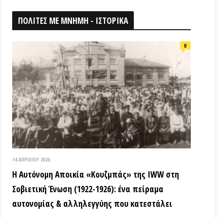
026
ομη Αποικία «Κουζμπάς» της IWW στη
ή Ένωση (1922-1926): ένα πείραμα
ίας & αλληλεγγύης που κατεστάλει
ΟΘΗΚΗ
18 ΑΠΡΙΛΊΟΥ 2026
Τα ιστορικά μνημεία είναι κοινά
αγαθά! (Βίντεο εκδήλωσης) –
Παγκόσμια Μέρα Μνημείων
15 ΜΑΡΤΊΟΥ 2026
ΒΙΝΤΕΟ από την εκδήλωση: «Τόποι
όπου η εξέγερση δεν έμεινε ουτοπία:
Αυτόνομες αστικές κοινότητες»