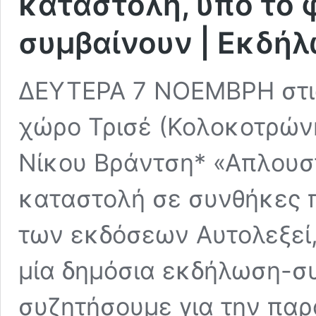
καταστολή, υπό το
συμβαίνουν | Eκδή
ΔΕΥΤΕΡΑ 7 ΝΟΕΜΒΡΗ στις
χώρο Τρισέ (Κολοκοτρώνη
Νίκου Βράντση* «Απλουστ
καταστολή σε συνθήκες π
των εκδόσεων Αυτολεξεί,
μία δημόσια εκδήλωση-σ
συζητήσουμε για την πα