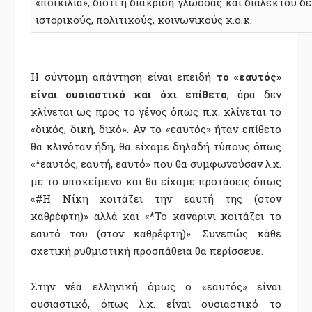
«ποικιλία», διότι η διάκριση γλώσσας και διαλέκτου δε
ιστορικούς, πολιτικούς, κοινωνικούς κ.ο.κ.
Η σύντομη απάντηση είναι επειδή
το «εαυτός»
είναι ουσιαστικό και όχι επίθετο
, άρα δεν
κλίνεται ως προς το γένος όπως π.χ. κλίνεται το
«δικός, δική, δικό». Αν το «εαυτός» ήταν επίθετο
θα κλινόταν ήδη, θα είχαμε δηλαδή τύπους όπως
«*εαυτός, εαυτή, εαυτό» που θα συμφωνούσαν λ.χ.
με το υποκείμενο και θα είχαμε προτάσεις όπως
«#Η Νίκη κοιτάζει την εαυτή της (στον
καθρέφτη)» αλλά και «*Το καναρίνι κοιτάζει το
εαυτό του (στον καθρέφτη)». Συνεπώς κάθε
σχετική ρυθμιστική προσπάθεια θα περίσσευε.
Στην νέα ελληνική όμως ο «εαυτός» είναι
ουσιαστικό, όπως λ.χ. είναι ουσιαστικό το