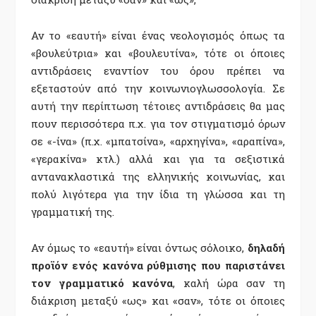
Αν το «εαυτή» είναι ένας νεολογισμός όπως τα
«βουλεύτρια» και «βουλευτίνα», τότε οι όποιες
αντιδράσεις εναντίον του όρου πρέπει να
εξεταστούν από την κοινωνιογλωσσολογία. Σε
αυτή την περίπτωση τέτοιες αντιδράσεις θα μας
πουν περισσότερα π.χ. για τον στιγματισμό όρων
σε «-ίνα» (π.χ. «μπατσίνα», «αρχηγίνα», «αραπίνα»,
«γερακίνα» κτλ.) αλλά και για τα σεξιστικά
αντανακλαστικά της ελληνικής κοινωνίας, και
πολύ λιγότερα για την ίδια τη γλώσσα και τη
γραμματική της.
Αν όμως το «εαυτή» είναι όντως σόλοικο,
δηλαδή
προϊόν ενός κανόνα ρύθμισης που παριστάνει
τον γραμματικό κανόνα
, καλή ώρα σαν τη
διάκριση μεταξύ «ως» και «σαν», τότε οι όποιες