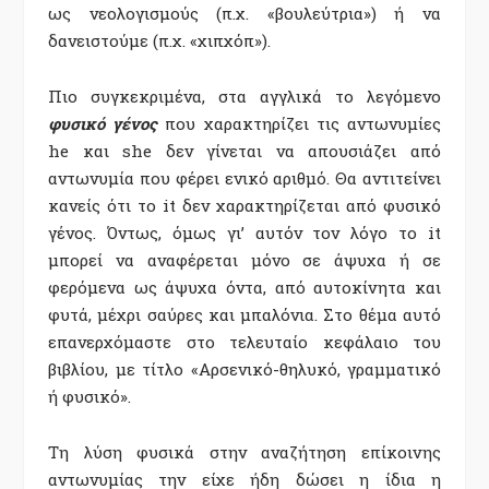
ως νεολογισμούς (π.χ. «βουλεύτρια») ή να
δανειστούμε (π.χ. «χιπχόπ»).
Πιο συγκεκριμένα, στα αγγλικά το λεγόμενο
φυσικό γένος
που χαρακτηρίζει τις αντωνυμίες
he και she δεν γίνεται να απουσιάζει από
αντωνυμία που φέρει ενικό αριθμό. Θα αντιτείνει
κανείς ότι το it δεν χαρακτηρίζεται από φυσικό
γένος. Όντως, όμως γι’ αυτόν τον λόγο το it
μπορεί να αναφέρεται μόνο σε άψυχα ή σε
φερόμενα ως άψυχα όντα, από αυτοκίνητα και
φυτά, μέχρι σαύρες και μπαλόνια. Στο θέμα αυτό
επανερχόμαστε στο τελευταίο κεφάλαιο του
βιβλίου, με τίτλο «Αρσενικό-θηλυκό, γραμματικό
ή φυσικό».
Τη λύση φυσικά στην αναζήτηση επίκοινης
αντωνυμίας την είχε ήδη δώσει η ίδια η