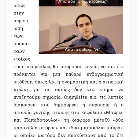
όπως
στην
περίπτ
ωση
των
ουσιαστ
ικών
«τοίχος
» και «καρέκλα», θα μπορούσε κανείς να πει ότι
πρόκειται για μια καθαρά ενδογραμματική
υπόθεση, όπως λ.χ. η ονομαστική και η αιτιατική
πτώση
, για τις οποίες δεν έχει νόημα να
αναζητούμε σημασία. Θυμηθείτε π.χ. τις λεπτές
διακρίσεις που δημιουργεί η παρουσία ή η
απουσία γενικής πτώσης στο κεφάλαιο «Μπύρες
και Παπαδόπουλοι», τη διαφορά μεταξύ «δύο
μπουκάλια μπύρας» και «δύο μπουκάλια μπύρα»,
οι οποίες ωστόσο δεν προκύπτουν από το ότι