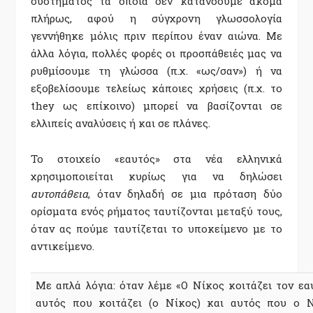
συστήματος τα οποία δεν κατανοούμε ακόμα
πλήρως, αφού η σύγχρονη γλωσσολογία
γεννήθηκε μόλις πριν περίπου έναν αιώνα. Με
άλλα λόγια, πολλές φορές οι προσπάθειές μας να
ρυθμίσουμε τη γλώσσα (π.χ. «ως/σαν») ή να
εξοβελίσουμε τελείως κάποιες χρήσεις (π.χ. το
they ως επίκοινο) μπορεί να βασίζονται σε
ελλιπείς αναλύσεις ή και σε πλάνες.
Το στοιχείο «εαυτός» στα νέα ελληνικά
χρησιμοποιείται κυρίως για να δηλώσει
αυτοπάθεια
, όταν δηλαδή σε μια πρόταση δύο
ορίσματα ενός ρήματος ταυτίζονται μεταξύ τους,
όταν ας πούμε ταυτίζεται το υποκείμενο με το
αντικείμενο.
Με απλά λόγια: όταν λέμε «Ο Νίκος κοιτάζει τον εα
αυτός που κοιτάζει (ο Νίκος) και αυτός που ο Ν