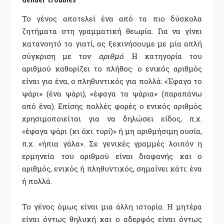
Το γένος αποτελεί ένα από τα πιο δύσκολα
ζητήματα στη γραμματική θεωρία. Για να γίνει
κατανοητό το γιατί, ας ξεκινήσουμε με μία απλή
σύγκριση με τον
αριθμό
. Η κατηγορία του
αριθμού καθορίζει το πλήθος· ο ενικός αριθμός
είναι για ένα, ο πληθυντικός για πολλά: «Έφαγα το
ψάρι» (ένα ψάρι), «έφαγα τα ψάρια» (παραπάνω
από ένα). Επίσης πολλές φορές ο ενικός αριθμός
χρησιμοποιείται για να δηλώσει είδος, π.χ.
«έφαγα ψάρι (κι όχι τυρί)» ή μη αριθμήσιμη ουσία,
π.χ. «ήπια γάλα». Σε γενικές γραμμές λοιπόν η
ερμηνεία του αριθμού είναι διαφανής και ο
αριθμός, ενικός ή πληθυντικός, σημαίνει κάτι: ένα
ή πολλά.
Το γένος όμως είναι μια άλλη ιστορία. Η μητέρα
είναι όντως θηλυκή και ο αδερφός είναι όντως