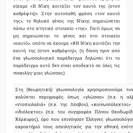
είχαμε «Η Νίκη κοιτάζει τον εαυτό της (στον
καθρέφτη)». Στην αυτοπαθή φράση «τον εαυτό
της», το θηλυκό γένος της Νίκης σημειώνεται
πάνω στο κτητικό στοιχείο «της». Γιατί όμως να
μη σημειώνεται το γένος και στο στοιχείο
«εαυτό», οπότε να έχουμε «#Η Νίκη κοιτάζει την
εαυτή της (στον καθρέφτη)»; (η δίεση πριν από
ένα γλωσσολογικό παράδειγμα δηλώνει ότι το
παράδειγμα αυτό δεν είναι αποδεκτό σε όλες τις
ποικιλίες
μιας γλώσσας).
Στη (θεωρητική) γλωσσολογία χρησιμοποιούμε το
καλύπτει περιγραφές όπως «γλώσσα» (π.χ. η αλβα
«ντοπιολαλιά» (π.χ. της Λέσβου), «κοινωνιόλεκτος»
«ιδιόλεκτος» (π.χ. του συγγραφέα Πάνου Θεοδωρίδ
Κέρκυρας), όρο που επινόησαν Έλληνες γλωσσολόγοι
ακροατήριό τους απειλητικός για την εθνική ενότ