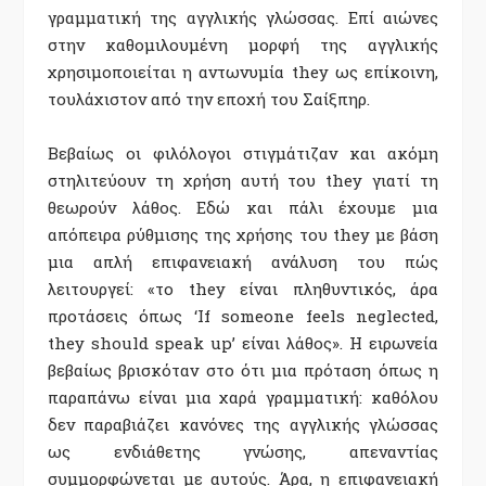
γραμματική της αγγλικής γλώσσας. Επί αιώνες
στην καθομιλουμένη μορφή της αγγλικής
χρησιμοποιείται η αντωνυμία they ως επίκοινη,
τουλάχιστον από την εποχή του Σαίξπηρ.
Βεβαίως οι φιλόλογοι στιγμάτιζαν και ακόμη
στηλιτεύουν τη χρήση αυτή του they γιατί τη
θεωρούν λάθος. Εδώ και πάλι έχουμε μια
απόπειρα ρύθμισης της χρήσης του they με βάση
μια απλή επιφανειακή ανάλυση του πώς
λειτουργεί: «το they είναι πληθυντικός, άρα
προτάσεις όπως ‘If someone feels neglected,
they should speak up’ είναι λάθος». Η ειρωνεία
βεβαίως βρισκόταν στο ότι μια πρόταση όπως η
παραπάνω είναι μια χαρά γραμματική: καθόλου
δεν παραβιάζει κανόνες της αγγλικής γλώσσας
ως ενδιάθετης γνώσης, απεναντίας
συμμορφώνεται με αυτούς. Άρα, η επιφανειακή