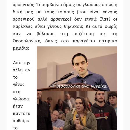
αρσενικός. Τι συμβαίνει όμως σε γλώσσες όπως η
δική μας με τους τοίχους (που είναι γένους
αρσενικού αλλά αρσενικοί δεν είναι); Γιατί οι
καρέκλες είναι γένους θηλυκού; Κι αυτά χωρίς
καν να βάλουμε στη συζήτηση π.χ. τη
Θεσσαλονίκη, όπως στο παρακάτω σατιρικό
μιμίδιο:
Από την
άλλη, αν
το
γένος
στη
γλώσσα
ήταν
πάντοτε
αυθαίρε
το,