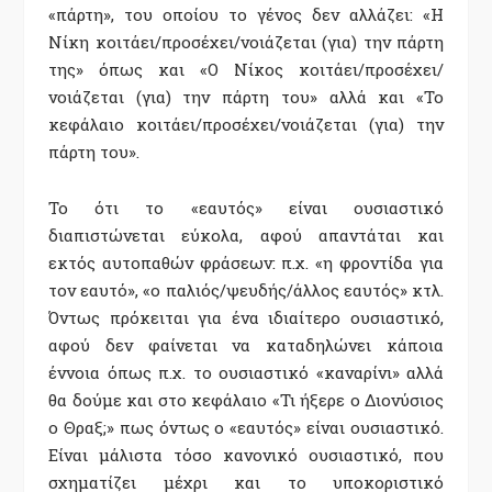
«πάρτη», του οποίου το γένος δεν αλλάζει: «Η
Νίκη κοιτάει/προσέχει/νοιάζεται (για) την πάρτη
της» όπως και «Ο Νίκος κοιτάει/προσέχει/
νοιάζεται (για) την πάρτη του» αλλά και «Το
κεφάλαιο κοιτάει/προσέχει/νοιάζεται (για) την
πάρτη του».
Το ότι το «εαυτός» είναι ουσιαστικό
διαπιστώνεται εύκολα, αφού απαντάται και
εκτός αυτοπαθών φράσεων: π.χ. «η φροντίδα για
τον εαυτό», «ο παλιός/ψευδής/άλλος εαυτός» κτλ.
Όντως πρόκειται για ένα ιδιαίτερο ουσιαστικό,
αφού δεν φαίνεται να καταδηλώνει κάποια
έννοια όπως π.χ. το ουσιαστικό «καναρίνι» αλλά
θα δούμε και στο κεφάλαιο «Τι ήξερε ο Διονύσιος
ο Θραξ;» πως όντως ο «εαυτός» είναι ουσιαστικό.
Είναι μάλιστα τόσο κανονικό ουσιαστικό, που
σχηματίζει μέχρι και το υποκοριστικό