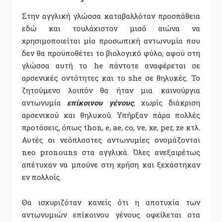
Στην αγγλική γλώσσα καταβαλλόταν προσπάθεια
εδώ και τουλάχιστον μισό αιώνα να
χρησιμοποιείται μία προσωπική αντωνυμία που
δεν θα προϋποθέτει το βιολογικό φύλο, αφού στη
γλώσσα αυτή το he πάντοτε αναφέρεται σε
αρσενικές οντότητες και το she σε θηλυκές. Το
ζητούμενο λοιπόν θα ήταν μια καινούργια
αντωνυμία
επίκοινου γένους
, χωρίς διάκριση
αρσενικού και θηλυκού. Υπήρξαν πάρα πολλές
προτάσεις, όπως thon, e, ae, co, ve, xe, per, ze κτλ.
Αυτές οι νεόπλαστες αντωνυμίες ονομάζονται
neo pronouns στα αγγλικά. Όλες ανεξαιρέτως
απέτυχαν να μπούνε στη χρήση και ξεχάστηκαν
εν πολλοίς.
Θα ισχυριζόταν κανείς ότι η αποτυχία των
αντωνυμιών επίκοινου γένους οφείλεται στα