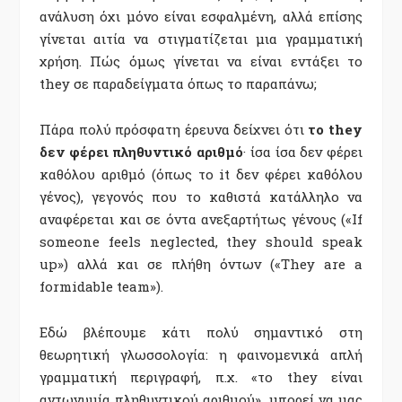
ανάλυση όχι μόνο είναι εσφαλμένη, αλλά επίσης
γίνεται αιτία να στιγματίζεται μια γραμματική
χρήση. Πώς όμως γίνεται να είναι εντάξει το
they σε παραδείγματα όπως το παραπάνω;
Πάρα πολύ πρόσφατη έρευνα δείχνει ότι
το they
δεν φέρει πληθυντικό αριθμό
· ίσα ίσα δεν φέρει
καθόλου αριθμό (όπως το it δεν φέρει καθόλου
γένος), γεγονός που το καθιστά κατάλληλο να
αναφέρεται και σε όντα ανεξαρτήτως γένους («If
someone feels neglected, they should speak
up») αλλά και σε πλήθη όντων («They are a
formidable team»).
Εδώ βλέπουμε κάτι πολύ σημαντικό στη
θεωρητική γλωσσολογία: η φαινομενικά απλή
γραμματική περιγραφή, π.χ. «το they είναι
αντωνυμία πληθυντικού αριθμού», μπορεί να μας