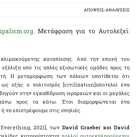
sm.org
. Μετάφραση για το Αυτολεξεί:
ακούμενης καταπίεσης. Από την εποχή του
ιξη από τις απλές εξισωτικές ομάδες προς τη
 μεταμορφωση των πόλεων υποτίθεται ότι
ής: ο πολιτισμός [civilization]αποτελεί ένα
ύν στην εγκαθίδρυση ιεραρχιών και οι μεγάλες
ω προς τα κάτω. Έτσι διαμορφώνεται ένα
 επιστρέψουμε στις σπηλιές.
thing, 2021], των
David Graeber και David
ες, καταρρίπτονται
πολλοί αυτοεκπληρούμενοι
ώνων και ύστερα. Το βιβλίο προσφέρει πολλά
ο θεμελιώνει όχι μόνο στο επιχείρημα ότι
οι
εργατικά
, αλλά στο ότι
δομές κυριαρχίας
ση των πόλεων
. Η αντιπαραβολή των αρχαίων
α δημιουργεί μια γέφυρα για να ξεπεράσουμε