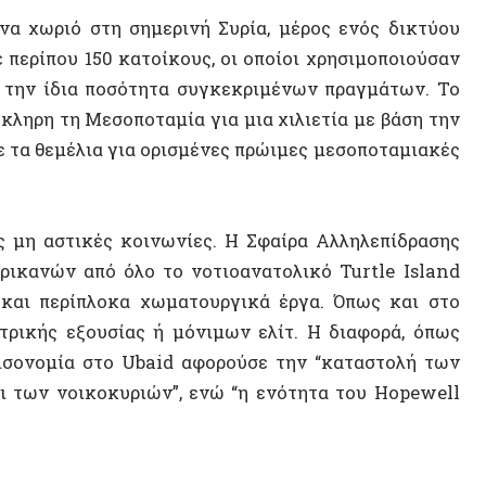
ι περίπλοκα χωματουργικά έργα. Όπως και στο
ς εξουσίας ή μόνιμων ελίτ. Η διαφορά, όπως
ομία στο Ubaid αφορούσε την “καταστολή των
νοικοκυριών”, ενώ “η ενότητα του Hopewell
14 ΑΠΡΙΛΊΟΥ 2
Η Αυτόν
Σοβιετικ
αυτονομ
ς, οι μη ευρωπαϊκοί και μη νεωτερικοί λαοί
ία. Το θεμέλιο του δομικού ρατσισμού είναι να
ΒΙΝΤΕ
οαποκαλούμενη πρόοδο των λευκών Ευρωπαίων.
μένο και με έναν άλλο τρόπο: προεξοφλεί τις
όλη την ιστορία.
αι εγγενώς αποκεντρωμένος και αφορά τον
ιαποικιακός και προσφέρει θεραπεία σε αυτόν