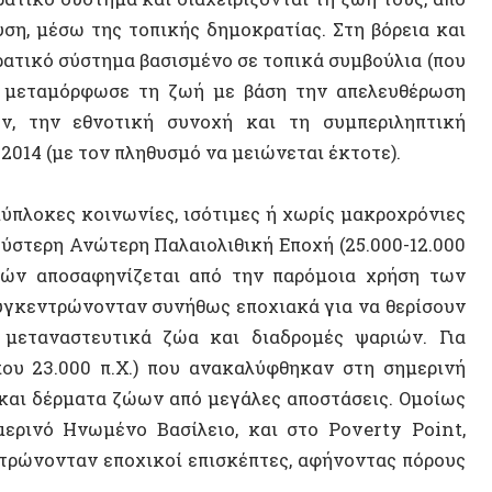
κες κοινωνίες, ισότιμες ή χωρίς μακροχρόνιες
ρη Ανώτερη Παλαιολιθική Εποχή (25.000-12.000
Μπράια
αποσαφηνίζεται από την παρόμοια χρήση των
Artific
ντρώνονταν συνήθως εποχιακά για να θερίσουν
ναστευτικά ζώα και διαδρομές ψαριών. Για
Μόλυν
3.000 π.Χ.) που ανακαλύφθηκαν στη σημερινή
Παλαισ
δέρματα ζώων από μεγάλες αποστάσεις. Ομοίως
νό Ηνωμένο Βασίλειο, και στο Poverty Point,
Ποτάμι
νονταν εποχικοί επισκέπτες, αφήνοντας πόρους
Ουκραν
ΛΟΑΤΚ
α εποχιακή μετακίνηση, αποτελούμενη από ένα
Δημήτρ
ικής οι σχέσεις γίνονται πιο ισότιμες όταν
Αυτενέ
ν υπόλοιπο χρόνο, ενώ το αντίθετο συμβαίνει
Δεκέμβ
Συρία