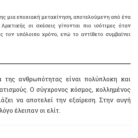
Οικονο
ης ανθρωπότητας είναι πολύπλοκη και
Διεθνέ
μούς. Ο σύγχρονος κόσμος, κολλημένος
TRISE
 να αποτελεί την εξαίρεση. Στην αυγή
Λευκο
έλειπαν οι ελίτ.
Εθνικι
Αποαπο
Εντγκά
ωριό στη σημερινή Συρία, μέρος ενός δικτύου
ου 150 κατοίκους, οι οποίοι χρησιμοποιούσαν
 ίδια ποσότητα συγκεκριμένων πραγμάτων. Το
ΠΟΛΙΤΕ
 τη Μεσοποταμία για μια χιλιετία με βάση την
θεμέλια για ορισμένες πρώιμες μεσοποταμιακές
αστικές κοινωνίες. Η Σφαίρα Αλληλεπίδρασης
ν από όλο το νοτιοανατολικό Turtle Island