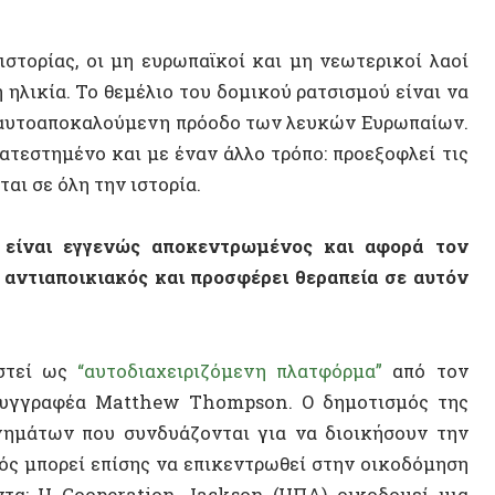
 ως
“αυτοδιαχειριζόμενη πλατφόρμα”
από τον
αφέα Matthew Thompson. Ο δημοτισμός της
ων που συνδυάζονται για να διοικήσουν την
ορεί επίσης να επικεντρωθεί στην οικοδόμηση
 Cooperation Jackson (ΗΠΑ) οικοδομεί μια
υνεταιρισμούς και λαϊκές συνελεύσεις. Στον
γείται ενός οικονομικού μετασχηματισμού,
ήριξη τοπικών συνεταιρισμών, όπως συμβαίνει
ΣΥΝΕΝΤ
ο χαρτογράφησης του European Municipalist
μοι που κερδίζουν έδαφος: ο δημοτισμός της
ώτος είναι όταν ΜΚΟ, μικρά πολιτικά κόμματα
λιτών για να ανακαταλάβουν την πόλη, όπως
υ τον διαφοροποιεί από τον δημοτισμό της
κά κινήματα. Επίσης, τα κοινωνικά κινήματα
τοδιοίκηση μέσα από μια δημοτιστική οπτική,
μβαίνει στο Βερολίνο και στην Κοπεγχάγη με