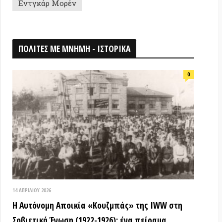
026
ομη Αποικία «Κουζμπάς» της IWW στη
ή Ένωση (1922-1926): ένα πείραμα
ίας & αλληλεγγύης που κατεστάλει
ΟΘΗΚΗ
18 ΑΠΡΙΛΊΟΥ 2026
Τα ιστορικά μνημεία είναι κοινά
αγαθά! (Βίντεο εκδήλωσης) –
Παγκόσμια Μέρα Μνημείων
15 ΜΑΡΤΊΟΥ 2026
ΒΙΝΤΕΟ από την εκδήλωση: «Τόποι