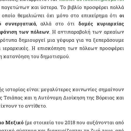
αρχικές. Η επισκόπηση των πόλεων προσφέρει
ανόηση του δημοτισμού.
ορίας είναι: μεγαλύτερες κοινωνίες σημαίνουν
ΝΕΟ ΒΙ
άπας και η Αυτόνομη Διοίκηση της Βόρειας και
ν το αντίθετο.
ξικό
(με στοιχεία του 2018 που αυξάνονται από
 σύστημα και διαχειρίζονται τη ζωή τους, από
έσω της τοπικής δημοκρατίας. Στη βόρεια και
ό σύστημα βασισμένο σε τοπικά συμβούλια (που
αμόρφωσε τη ζωή με βάση την απελευθέρωση
 εθνοτική συνοχή και τη συμπεριληπτική
(με τον πληθυσμό να μειώνεται έκτοτε).
ΤΥΧΑΙΟ