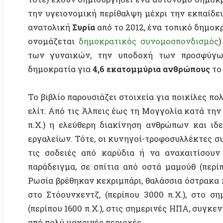
Το βιβλίο παρουσιάζει στοιχεία για ποικίλες πολύπλο
ελίτ. Από τις Άλπεις έως τη Μογγολία κατά την ύστε
π.Χ.) η ελεύθερη διακίνηση ανθρώπων και ιδεών 
εργαλείων. Τότε, οι κυνηγοί-τροφοσυλλέκτες συγκε
τις σοδειές από καρύδια ή να αναχαιτίσουν μετα
παράδειγμα, σε σπίτια από οστά μαμούθ (περίπου 2
Ρωσία βρέθηκαν κεχριμπάρι, θαλάσσια όστρακα και 
στο Στόουνχεντζ, (περίπου 3000 π.Χ.), στο σημερι
(περίπου 1600 π.Χ.), στις σημερινές ΗΠΑ, συγκεντρώ
από πολύ μακρινές περιοχές.
Πιο πρόσφατες κοινωνίες έχουν εφαρμόσει επίσης μι
διπλό πολιτικό σύστημα. Για τους Ινουίτ της Αρκτ
ενώνονται και πιο πατριαρχικές και ιεραρχικές το
στους Nambikwara του Αμαζονίου.