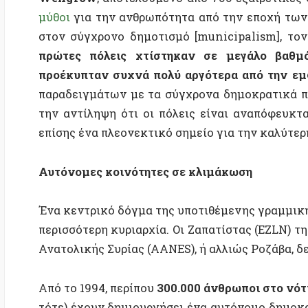
την αντίληψη ότι οι πόλεις είναι αναπόφευκτα ιερ
επίσης ένα πλεονεκτικό σημείο για την καλύτερη κατ
Αυτόνομες κοινότητες σε κλιμάκωση
Ένα κεντρικό δόγμα της υποτιθέμενης γραμμικής ιστ
περισσότερη κυριαρχία. Οι Ζαπατίστας (EZLN) της Τσι
Ανατολικής Συρίας (AANES), ή αλλιώς Ροζάβα, δείχνου
Από το 1994, περίπου
300.000 άνθρωποι στο νότιο Με
τότε) έχουν δημιουργήσει ένα αυτόνομο δημοκρατικό
την υγειονομική περίθαλψη μέχρι την εκπαίδευση, μ
ανατολική
Συρία
από το 2012, ένα τοπικό δημοκρατικ
ονομάζεται
δημοκρατικός συνομοσπονδισμός
) μετ
των γυναικών, την υποδοχή των προσφύγων, την
δημοκρατία για
4,6 εκατομμύρια ανθρώπους
το 2014 