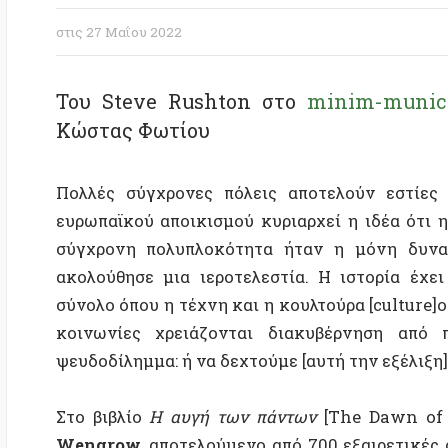
Του Steve Rushton στο
minim-municipali
Κώστας Φωτίου
Πολλές σύγχρονες πόλεις αποτελούν εστίες κλιμ
ευρωπαϊκού αποικισμού κυριαρχεί η ιδέα ότι η εξέλ
σύγχρονη πολυπλοκότητα ήταν η μόνη δυνατή. Η
ακολούθησε μια ιεροτελεστία. Η ιστορία έχει ως εξ
σύνολο όπου η τέχνη και η κουλτούρα [culture]οδηγο
κοινωνίες χρειάζονται διακυβέρνηση από πάν
ψευδοδίλημμα: ή να δεχτούμε [αυτή την εξέλιξη] ή να
Στο βιβλίο
Η αυγή των πάντων
[The Dawn of Every
Wengrow
, αποτελούμενο από 700 εξαιρετικές σελίδ
μύθοι
για την ανθρωπότητα από την εποχή των παγετ
στον σύγχρονο δημοτισμό [municipalism], τον οποί
πρώτες πόλεις χτίστηκαν σε μεγάλο βαθμό συν
προέκυπταν συχνά πολύ αργότερα από την εμφάνι
παραδειγμάτων με τα σύγχρονα δημοκρατικά πρότυπ