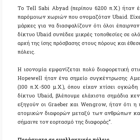
(100 π.Χ.-500 μ.Χ.), όπου είχαν χτίσει ογκώδη κα
δίκτυο Ubaid, βλέπουμε ελάχιστα σημάδια κεντρική
εξηγούν οι Graeber και Wengrow, ήταν ότι η ισον
ατομικών διαφορών μεταξύ των ανθρώπων και των 
σήμαινε τον εορτασμό της διαφοράς”.
Περάσματα σε εναλλακτικές πόλεις
Σύμφωνα με την κομφορμιστική αφήγηση της ιστορία
είναι εγκλωβισμένοι σε μια παιδική πολιτισμική ηλικ
κρίνουμε τους άλλους ως μη συμβατούς με την αυτ
Αυτή η αφήγηση εξυπηρετεί το ευρωκεντρικό κατεστη
διάφορες πολιτικές δυνατότητες που εμφανίζονται σε 
Ως ένας τρόπος άσκησης της πολιτικής που είν
διαμοιρασμό της εξουσίας, ο δημοτισμός είναι αντ
τον πολιτικό μηδενισμό.