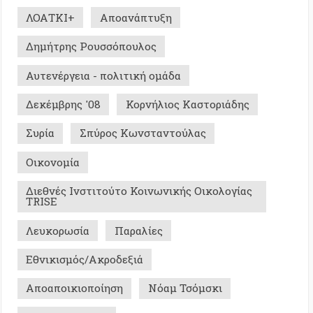
μία
ς Ινστιτούτο Κοινωνικής Οικολογίας
ρωσία
Παραλίες
σμός/Ακροδεξιά
ικιοποίηση
Νόαμ Τσόμσκι
ρ Μορέν
Σ ΜΕ ΜΝΗΜΗ - ΙΣΤΟΡΙΚΑ
0