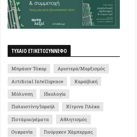
ν Τόκαρ
Αριστερά/Μαρξισμός
ial Intelligence
Καραϊβική
ση
Ιδεολογία
τίνη/Ισραήλ
Κίτρινα Γιλέκα
α/ρέματα
Αθλητισμός
ία
Γιούργκεν Χάμπερμας
Ι+
Αποανάπτυξη
ης Ρουσσόπουλος
ργεια - πολιτική ομάδα
ρης '08
Κορνήλιος Καστοριάδης
Σπύρος Κωνσταντούλας