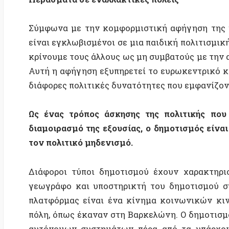
Διάφοροι τύποι δημοτισμού έχουν χαρακτηριστεί
γεωγράφο και υποστηρικτή του δημοτισμού συγγρ
πλατφόρμας είναι ένα κίνημα κοινωνικών κινημάτ
πόλη, όπως έκαναν στη Βαρκελώνη. Ο δημοτισμός μπ
αυτόνομων συστημάτων πέρα από τα υπάρχοντα: Η
αλληλέγγυα οικονομία που εδράζεται σε τοπικούς σ
διοικούμενο δημοτισμό, η τοπική αυτοδιοίκηση η
χρησιμοποιώντας π.χ. τοπικές προμήθειες για τη στ
στο Πρέστον (Ηνωμένο Βασίλειο).
Με βάση τρέχουσες εργασίες (μεταξύ άλλων το έργ
Network) μπορούν να προσδιοριστούν δύο ακόμη δρό
λίστας πολιτών και ο κοινωνικός δημοτισμός. Ο πρ
και ακτιβιστές των πόλεων δημιουργούν λίστες πο
έκαναν σε όλη τη Γαλλία ή το Ζάγκρεμπ. Αυτό πο
πλατφόρμας είναι η μικρότερη επιρροή στα κοινωνι
συνδυάζονται για να ασκήσουν πίεση στην τοπική αυ
αλλά χωρίς να κατεβαίνουν στις εκλογές, όπως συ