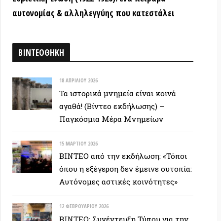
όπου η εξέγερση δεν έμεινε ουτοπία:
Αυτόνομες αστικές κοινότητες»
12 ΦΕΒΡΟΥΑΡΊΟΥ 2026
ΒΙΝΤΕΟ: Συνέντευξη Τύπου για την
υπεράσπιση των Προσφυγικών της
Λ. Αλεξάνδρας – Αλληλεγγύη στον
απεργό πείνας
ΕΥΞΕΙΣ
28 ΙΟΥΝΊΟΥ 2026
Colin Ward: Ο σπόρος κάτω απο το
χιόνι (Autonomedia, 2001)
15 ΙΟΥΝΊΟΥ 2026
Συνέντευξη Zygmunt Bauman: Η