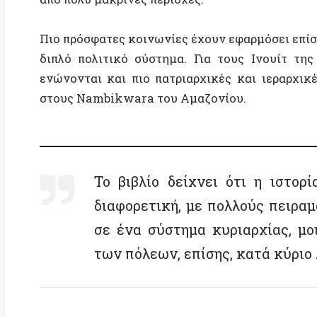
Το βιβλίο δείχνει ότι η ιστορία τ
διαφορετική, με πολλούς πειραματισ
σε ένα σύστημα κυριαρχίας, μοιάζει
των πόλεων, επίσης, κατά κύριο λόγο 
Το Tell Sabi Abyad (περίπου 6200 π.Χ.) ήταν ένα χ
παρόμοιων χωριών που ονομαζόταν Ubaid. Είχε περίπ
μάρκες για να διασφαλίζουν ότι όλοι έπαιρναν την
δίκτυο Ubaid συνέδεε μικρές τοποθεσίες σε ολόκληρη
αρχή της ίσης πρόσβασης στους πόρους και έθεσε τα 
πόλεις.
Η ισονομία εμφανίζεται πολύ διαφορετική στις μη 
Hopewell ήταν ένα σημείο συγκέντρωσης Αμερικανώ