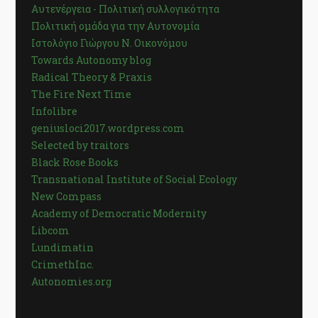
Αυτενέργεια - Πολιτική συλλογικότητα
Πολιτική ομάδα για την Αυτονομία
Ιστολόγιο Γιώργου Ν. Οικονόμου
Towards Autonomy blog
Radical Theory & Praxis
The Fire Next Time
Infolibre
geniusloci2017.wordpress.com
Selected by traitors
Black Rose Books
Transnational Institute of Social Ecology
New Compass
Academy of Democratic Modernity
Libcom
Lundimatin
CrimethInc.
Autonomies.org