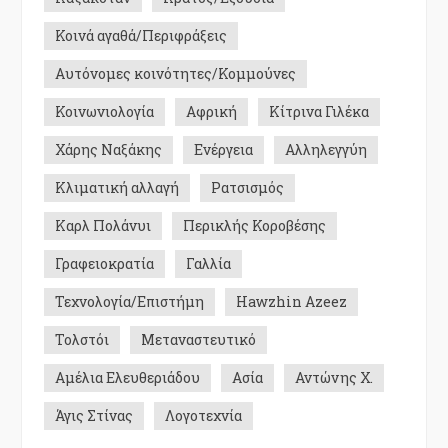
Κοινά αγαθά/Περιφράξεις
Αυτόνομες κοινότητες/Κομμούνες
Κοινωνιολογία
Αφρική
Κίτρινα Γιλέκα
Χάρης Ναξάκης
Ενέργεια
Αλληλεγγύη
Κλιματική αλλαγή
Ρατσισμός
Καρλ Πολάνυι
Περικλής Κοροβέσης
Γραφειοκρατία
Γαλλία
Τεχνολογία/Επιστήμη
Hawzhin Azeez
Τολστόι
Μεταναστευτικό
Αμέλια Ελευθεριάδου
Ασία
Αντώνης Χ.
Άγις Στίνας
Λογοτεχνία