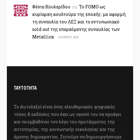
Φένια Κουλερίδου
on
Το FOMO ως
κυρίαρχη κουλτούρα της εποχής: με αφορμή
τη συναυλία του ΛΕΞ και το εντυπωσιακό
sold out της επερχόμενης συναυλίας των
Metallica
6 ΙΟΥΝΊΟΥ 2025
ΤΑΥΤΟΤΗΤΑ
Το Αυτολεξεί είναι ένας ελευθεριακός ψηφιακός
τόπος & εκδόσεις που έχει ως σκοπό του να προάγει
και να εμβαθύνει τον λόγο του προτάγματος της
αυτονομίας, της κοινωνικής οικολογίας και της
άμεσης δημοκρατίας. Ζητούμε να δημιουργήσουμε