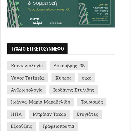
ιολογία
Δεκέμβρης '08
Tarinski
Κύπρος
οικο
ολογία
Ιορδάνης Στυλίδης
-Μαρία Μαραβελίδη
Τουρισμός
Μπράιαν Τόκαρ
Σταγιάτες
εις
Γραφειοκρατία
ς Λιανός
Μόλυνση
Σεκέρης
Πλημμύρες
ial Intelligence
ης Βλάχος
Siavash Shahabi
κτονική
Αφροαμερικανοί