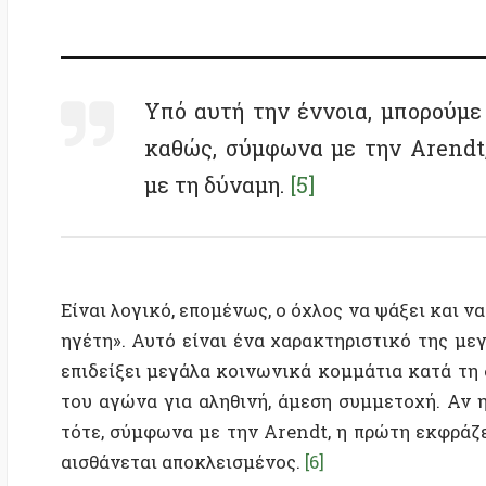
Είναι λογικό, επομένως, ο όχλος να ψάξει και να σταθ
ηγέτη». Αυτό είναι ένα χαρακτηριστικό της μεγάλης
επιδείξει μεγάλα κοινωνικά κομμάτια κατά τη διά
του αγώνα για αληθινή, άμεση συμμετοχή. Αν η δεύ
τότε, σύμφωνα με την Arendt, η πρώτη εκφράζει το 
αισθάνεται αποκλεισμένος.
[6]
Η αυταρχική τάση της νοοτροπίας του όχλου επιβάλλ
που έχει αποδειχθεί τόσο αποτελεσματικό για την 
επισημαίνει πώς «οι
ολοκληρωτικοί ηγέτες μαζών
ψυχολογική υπόθεση ότι, κάτω από τέτοιες συνθήκες
να πιστεύουν στις πιο φανταστικές δηλώσεις και, 
απόδειξη του ψεύδους τους, τότε θα έβρισκαν κατ
τους ηγέτες που τους είχαν πει ψέματα, θα διαμαρτύ