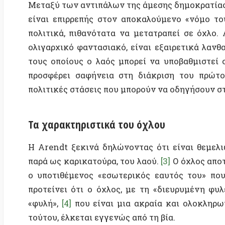
προσφέρει σαφήνεια στη διάκριση του πρώτου από
πολιτικές στάσεις που μπορούν να οδηγήσουν στην εμ
Τα χαρακτηριστικά του όχλου
Η Arendt ξεκινά δηλώνοντας ότι είναι θεμελιωδώς
παρά ως καρικατούρα, του λαού.
[3]
Ο όχλος αποτελεί 
ο υποτιθέμενος «εσωτερικός εαυτός του» που περι
προτείνει ότι ο όχλος, με τη «διευρυμένη φυλετική
«φυλή»,
[4]
που είναι μια ακραία και ολοκληρωτική τ
τούτου, έλκεται εγγενώς από τη βία.
Υπό αυτή την έννοια, μπορούμε να πο
καθώς, σύμφωνα με την Arendt, προ
με τη δύναμη.
[5]