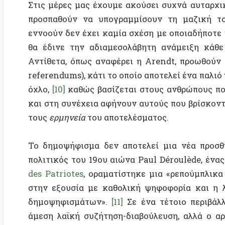
Το δημοψήφισμα δεν αποτελεί μια νέα προσθήκη σ
πολιτικός του 19ου αιώνα Paul Déroulède, ένας από 
des Patriotes
, οραματίστηκε μια «ρεπούμπλικα δημ
στην εξουσία με καθολική ψηφοφορία και η λαϊκή
δημοψηφισμάτων».
[11]
Σε ένα τέτοιο περιβάλλον σ
άμεση λαϊκή συζήτηση-διαβούλευση, αλλά ο αρχηγός
καιρούς, παρουσιάζονται με έναν χειριστικό τρόπο στ
Είναι σαφές ότι σε αυτή την περίπτωση δεν υπάρχε
έχουμε ένα σύστημα που βασίζεται εξ ολοκλήρου
κίνημα, με απόλυτη αφοσίωση, εξυψώνει τον ηγέ
μεμονωμένα μέλη του θα αποκτήσει τουλάχιστον έ
κοινωνία. Η χρήση του δημοψηφίσματος σε τέτοιες
μιας ημι-ολοκληρωτικής εμπειρίας και δεν έχει καμία
Πέρα από τον όχλο: δημιουργώντας χώρους για
Το πρόβλημα με το σημερινό πολιτικό μας σύστημ