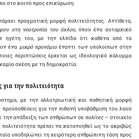
ϋποθέσεις για την πιθανή υποβάθμιση του λαού
ην ανάδειξη των ανθρώπων σε
πολίτες
– στοιχείο
τειότητα πρέπει να κατανοηθεί ως το ακριβώς
 υποδηλώνει τη χειρότερη ανθρώπινη τάση προς
κεκριμένου τμήματος της κοινωνίας, τότε η
ΣΥΝΕΝΤ
σίας μεταξύ όλων και την εγκαθίδρυση μιας
ς. Αποτελεί ένα αναπόσπαστο συστατικό
της
 ρίζες εντοπίζονται στην ανάδυση της αρχαίας
οκρατίας.
τιπροσωπευτικού κοινοβουλευτισμού (σήμερα
τία» – οξύμωρο) «
δεν θα μπορούσε να σώσει
όσιες υποθέσεις, αφού [παρέχει] δημόσιο χώρο
ους ίδιους τους ανθρώπους».
[12]
η υπόλοιπη κοινωνία δεν έχει πρόσβαση στις
ύθυνση που πρέπει να πάρει η κοινωνία. Θα