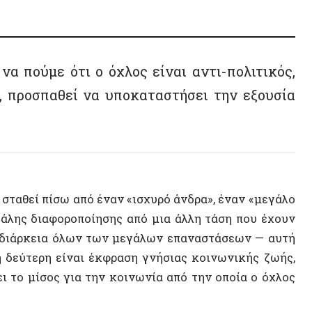
Κοινων
Yavor 
εί πίσω από έναν «ισχυρό άνδρα», έναν «μεγάλο
Ανθρωπ
 διαφοροποίησης από μια άλλη τάση που έχουν
ρκεια όλων των μεγάλων επαναστάσεων — αυτή
Ιωάννα
τερη είναι έκφραση γνήσιας κοινωνικής ζωής,
ΗΠΑ
μίσος για την κοινωνία από την οποία ο όχλος
Εξορύξ
Μιχάλη
εται από ένα μείγμα ευπιστίας και κυνισμού,
άνοδο των ολοκληρωτικών κινημάτων. Η Arendt
Ηλίας 
 στήριξαν την προπαγάνδα τους στη σωστή
Artific
, θα μπορούσε κανείς να κάνει τους ανθρώπους
αν την επόμενη μέρα τους δινόταν αδιάψευστη
Μπάμπ
αφύγιο στον κυνισμό. Αντί να εγκαταλείψουν
Αρχιτε
ρονταν ότι γνώριζαν εξ αρχής ότι οι δηλώσεις