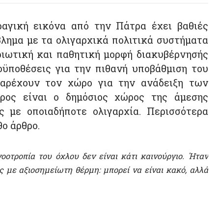
ική και παθητική μορφή διακυβέρνησής
θέσεις για την πιθανή υποβάθμιση του
χουν τον χώρο για την ανάδειξη των
ίναι ο δημόσιος χώρος της άμεσης
 οποιαδήποτε ολιγαρχία. Περισσότερα
θρο.
ία του όχλου δεν είναι κάτι καινούργιο. Ήταν
αξιοσημείωτη θέρμη: μπορεί να είναι κακό, αλλά
χει αυτό το επαναλαμβανόμενο επιχείρημα ότι
λου»
[2]
, λες και ο λαός, εφόσον ενδυναμωθεί
 αυτή η γραμμή σκέψης, βαθιά βυθισμένη στο
η και απατηλή. Υπάρχουν ορισμένοι λόγοι για
λο, και το έργο της Hanna Arendt μπορεί να