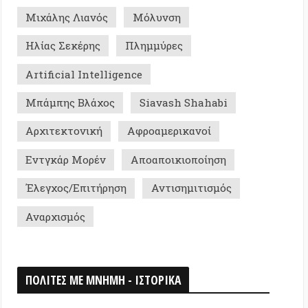
ρ Μορέν
Αποαποικιοποίηση
ς/Επιτήρηση
Αντισημιτισμός
σμός
Σ ΜΕ ΜΝΗΜΗ - ΙΣΤΟΡΙΚΑ
0
026
ομη Αποικία «Κουζμπάς» της IWW στη