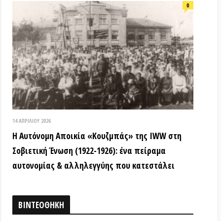
ή Ένωση (1922-1926): ένα πείραμα
ίας & αλληλεγγύης που κατεστάλει
ΟΘΗΚΗ
18 ΑΠΡΙΛΊΟΥ 2026
Τα ιστορικά μνημεία είναι κοινά
αγαθά! (Βίντεο εκδήλωσης) –
Παγκόσμια Μέρα Μνημείων
15 ΜΑΡΤΊΟΥ 2026
ΒΙΝΤΕΟ από την εκδήλωση: «Τόποι
όπου η εξέγερση δεν έμεινε ουτοπία:
Αυτόνομες αστικές κοινότητες»
12 ΦΕΒΡΟΥΑΡΊΟΥ 2026
ΒΙΝΤΕΟ: Συνέντευξη Τύπου για την