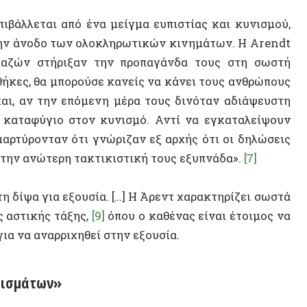
ανώτερη τακτικιστική τους εξυπνάδα».
[7]
Εντγκά
Έλεγχο
α για εξουσία.
[…] Η Άρεντ χαρακτηρίζει σωστά
ικής τάξης,
[9]
όπου ο καθένας είναι έτοιμος να
Αναρχι
 αναρριχηθεί στην εξουσία.
ΠΟΛΙΤΕ
άτων»
ηγέτες να μιλούν για άμεση δημοκρατία, όταν
μοτικότητα. Ωστόσο, αυτό που πραγματικά
ια μορφή δημοκρατικής εμπειρίας, καθώς αυτό
υς της κοινωνίας στις δημόσιες υποθέσεις.
αδικασία των δημοψηφισμάτων (plebiscites ή
ιμο σχέδιο των πολιτικών που βασίζονται στον
αντούν
μαζικά
σε προδιατυπωμένες ερωτήσεις
ην εξουσία να εφαρμόσουν στην πράξη τη δική
14 ΑΠΡΙΛΊΟΥ 2
Η Αυτόν