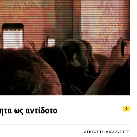
ΕΠΙΛΟΓ
 ως αντίδοτο
0
Φωτιά, ν
συνθήκε
ΑΠΟΨΕΙΣ-ΑΝΑΛΥΣΕΙΣ
ΠΡΟΣΦ
κή εικόνα από την Πάτρα έχει βαθιές
α με τα ολιγαρχικά πολιτικά συστήματα