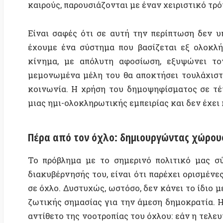
διακυβέρνησής του, είναι ότι παρέχει ορισμένες προ
σε όχλο. Δυστυχώς, ωστόσο, δεν κάνει το ίδιο με τ
ζωτικής σημασίας για την άμεση δημοκρατία. Η πολι
αντίθετο της νοοτροπίας του όχλου: εάν η τελευταία
συγκεντρωτισμό της εξουσίας στα χέρια ενός συγ
πρώτη υποδηλώνει τη σαρωτική κατανομή της εξου
πολιτικής αρχιτεκτονικής ριζοσπαστικής ισότητα
ελευθερίας ως πολιτικού φαινομένου
, του οποίου οι
αθηναϊκής πόλης και στους πρώτους σπόρους της δημ
Η Arendt εξηγεί ότι το σημερινό καθεστώς του αν
ονομάζεται λανθασμένα αντιπροσωπευτική «δημοκρα
τον λαό από τον λήθαργο και την απροσεξία στις δημ
μόνο για τους εκπροσώπους των ανθρώπων, όχι για τ
Με άλλα λόγια, αν εξαιρέσουμε την άρχουσα τάξη, 
πολιτικές διαδικασίες που διαμορφώνουν την κατε