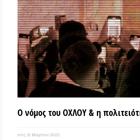
Ο νόμος του ΟΧΛΟΥ & η πολιτειότητα
στις
31 Μαρτίου 2022
Του
Γιάβορ Ταρίνσκι
. Η πραγματικά τραγι
πολιτικές και συστημικές ρίζες. Το πρόβλημ