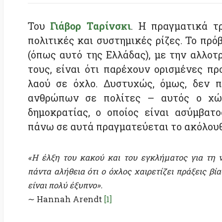
(όπως αυτό της Ελλάδας), με την αλλοτριωτ
τους, είναι ότι παρέχουν ορισμένες προϋπο
λαού σε όχλο. Δυστυχώς, όμως, δεν παρέ
ανθρώπων σε πολίτες – αυτός ο χώρος ε
δημοκρατίας, ο οποίος είναι ασύμβατος με
πάνω σε αυτά πραγματεύεται το ακόλουθο άρ
«Η έλξη του κακού και του εγκλήματος για τη νοοτροπ
πάντα αλήθεια ότι ο όχλος χαιρετίζει πράξεις βίας με 
είναι πολύ έξυπνο».
∼ Hannah Arendt
[1]
Μεταξύ των αντιπάλων της άμεσης δημοκρατίας υπάρ
είναι επιρρεπής στον αποκαλούμενο «νόμο του όχ
πολιτικά, πιθανότατα να μετατραπεί σε όχλο. Αλλά
ολιγαρχικό φαντασιακό, είναι εξαιρετικά λανθασμέν
τους οποίους ο λαός μπορεί να υποβαθμιστεί σε όχ