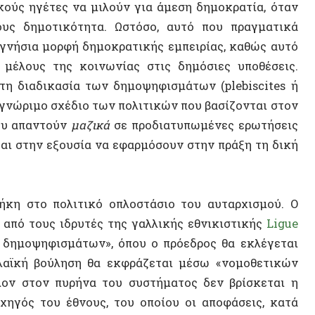
το πολιτικό οπλοστάσιο του αυταρχισμού. Ο
Σοβιετικ
τους ιδρυτές της γαλλικής εθνικιστικής
Ligue
αυτονομ
οψηφισμάτων», όπου ο πρόεδρος θα εκλέγεται
 βούληση θα εκφράζεται μέσω «νομοθετικών
τον πυρήνα του συστήματος δεν βρίσκεται η
ΒΙΝΤΕ
 του έθνους, του οποίου οι αποφάσεις, κατά
ο κοινό προς επικύρωση.
ι πραγματική μορφή πολιτειότητας. Αντίθετα,
στη νοοτροπία του όχλου
, όπου ένα αυταρχικό
τη του, με την ελπίδα ότι καθένα από τα
να
μικρό προνόμιο
έναντι των υπολοίπων στην
 περιπτώσεις έρχεται ως ιδεολογικό κάλυμμα
 σχέση με τη δημοκρατία.
 την πολιτειότητα
α, με την αλλοτριωτική και παθητική μορφή