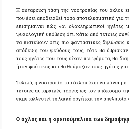
ήταν ψεύτικες και θα θαύμαζαν τους ηγέτες για την 
Τελικά, η νοοτροπία του όχλου έχει να κάνει με τη δίψ
τέτοιες αυταρχικές τάσεις ως τον υπόκοσμο της αστ
εκμεταλλευτεί τη λαϊκή οργή και την απελπισία για να
Ο όχλος και η «ρεπούμπλικα των δημοψηφισμ
Στις μέρες μας έχουμε ακούσει συχνά αυταρχικούς 
προσπαθούν να υπογραμμίσουν τη μαζική τους δη
εννοούν δεν έχει καμία σχέση με οποιαδήποτε γνήσ
θα έδινε την αδιαμεσολάβητη ανάμειξη κάθε μέλο
Αντίθετα, όπως αναφέρει η Arendt, προωθούν τη δι
referendums), κάτι το οποίο αποτελεί ένα παλιό γνώρ
όχλο,
[10]
καθώς βασίζεται στους ανθρώπους που απ
και στη συνέχεια αφήνουν αυτούς που βρίσκονται στ
τους
ερμηνεία
του αποτελέσματος.