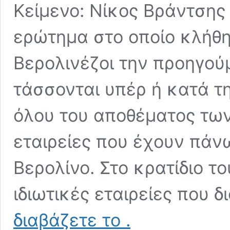
Κείμενο: Νίκος Βράντσης 
ερώτημα στο οποίο κλήθ
Βερολινέζοι την προηγού
τάσσονται υπέρ ή κατά τ
όλου του αποθέματος των
εταιρείες που έχουν πάν
Βερολίνο. Στο κρατίδιο τ
ιδιωτικές εταιρείες που 
Σημεία
διαβάζετε το
.
για