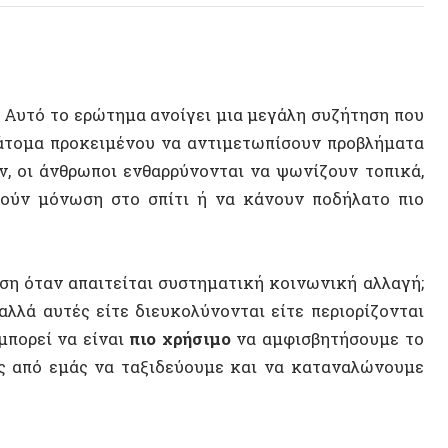
 το ερώτημα ανοίγει μια μεγάλη συζήτηση που
α προκειμένου να αντιμετωπίσουν προβλήματα
 άνθρωποι ενθαρρύνονται να ψωνίζουν τοπικά,
μόνωση στο σπίτι ή να κάνουν ποδήλατο πιο
αν απαιτείται συστηματική κοινωνική αλλαγή;
αυτές είτε διευκολύνονται είτε περιορίζονται
ί να είναι
πιο χρήσιμο
να αμφισβητήσουμε το
ό εμάς να ταξιδεύουμε και να καταναλώνουμε
ικής αλλαγής και άλλων περιβαλλοντικών
ν απαλλαγή από τον άνθρακα (ενθάρρυνση των
, αντλίες θερμότητας), πολιτικές ενεργειακής