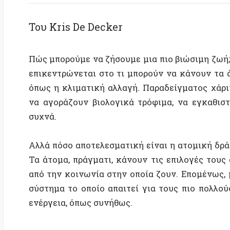
Πώς μπορούμε να ζήσoυμε μια πιο βιώσιμη ζωή; Αυτό
επικεντρώνεται στο τι μπορούν να κάνουν τα άτομ
όπως η κλιματική αλλαγή. Παραδείγματος χάριν, οι
να αγοράζουν βιολογικά τρόφιμα, να εγκαθιστούν 
συχνά.
Αλλά πόσο αποτελεσματική είναι η ατομική δράση ότ
Τα άτομα, πράγματι, κάνουν τις επιλογές τους αλλά 
από την κοινωνία στην οποία ζουν. Επομένως, μπορε
σύστημα το οποίο απαιτεί για τους πιο πολλούς απ
ενέργεια, όπως συνήθως.
Πολιτικές για την κλιματική αλλαγή
Οι πολιτικές για την αντιμετώπιση της κλιματ
προβλημάτων έχουν τρεις πτυχές: πολιτικές για τη
ανανεώσιμων πηγών ενέργειας, ηλεκτρικά αυτοκίνητα