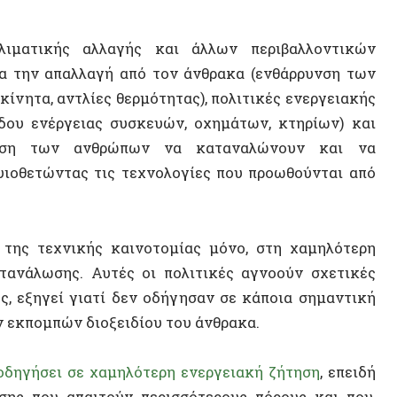
νέργειας συσκευών, οχημάτων, κτηρίων) και
η των ανθρώπων να καταναλώνουν και να
ετώντας τις τεχνολογίες που προωθούνται από
τεχνικής καινοτομίας μόνο, στη χαμηλότερη
σης. Αυτές οι πολιτικές αγνοούν σχετικές
ΝΕΟ ΒΙ
ξηγεί γιατί δεν οδήγησαν σε κάποια σημαντική
ομπών διοξειδίου του άνθρακα.
σει σε χαμηλότερη ενεργειακή ζήτηση
, επειδή
ου απαιτούν περισσότερους πόρους και που,
ικότερες τεχνολογίες. [1] [2] Παρομοίως,
οι
η μείωση της εξάρτησης από άνθρακα της
 κατά κεφαλήν) ενεργειακή ζήτηση αυξάνεται
ργειας. [3]
ΤΥΧΑΙΟ
 εκπομπών αερίων του θερμοκηπίου είναι να