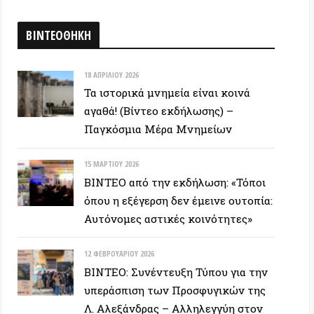
12 ΦΕΒΡΟΥΑΡΊΟΥ 2026
ΒΙΝΤΕΟ: Συνέντευξη Τύπου για την
υπεράσπιση των Προσφυγικών της
Λ. Αλεξάνδρας – Αλληλεγγύη στον
απεργό πείνας
ΕΥΞΕΙΣ
28 ΙΟΥΝΊΟΥ 2026
Colin Ward: Ο σπόρος κάτω απο το
χιόνι (Autonomedia, 2001)
15 ΙΟΥΝΊΟΥ 2026
Συνέντευξη Zygmunt Bauman: Η
ρευστή νεωτερικότητα
(Autonomedia, 2001)