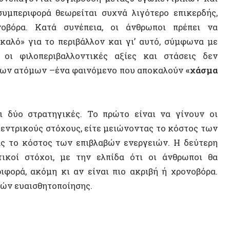
κόστος των επιβλαβών ενεργειών. Η δεύτερη
 στόχοι, με την ελπίδα ότι οι άνθρωποι θα
14 ΑΠΡΙΛΊΟΥ 2
 ακόμη κι αν είναι πιο ακριβή ή χρονοβόρα.
Η Αυτόν
αισθητοποίησης.
Σοβιετικ
αυτονομ
εριφοράς ήταν απογοητευτικά μέχρι τώρα. Δύο
ΒΙΝΤΕ
 με την κλιματική αλλαγή δεν έχουν μειώσει
άνθρακα. Ο λόγος για αυτή την περιορισμένη
ν αλλαγή συμπεριφοράς στηρίζονται σε μια πολύ
ν ευρέως διαδεδομένη συμφωνία ότι αυτό που
ιλογής. [4] [11] [12] Για παράδειγμα, το εάν οι
 έναν άλλο, τίθεται
ως ζήτημα προσωπικής
γεια
(η δύναμη της αλλαγής) και η ευθύνη για
 κλιματική αλλαγή θεωρούνται τελικά ότι