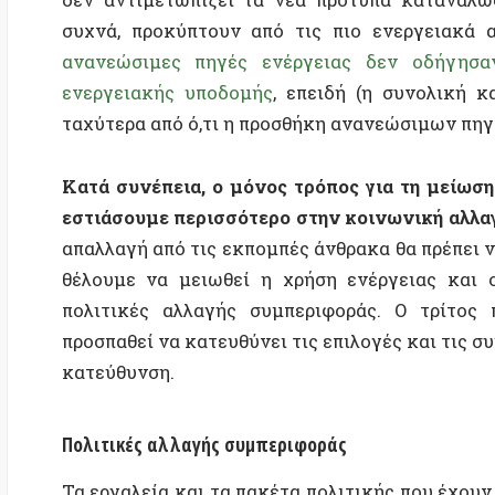
εστιάσουμε περισσότερο στην κοινωνική αλλαγή.
Οι 
απαλλαγή από τις εκπομπές άνθρακα θα πρέπει να συ
θέλουμε να μειωθεί η χρήση ενέργειας και οι εκ
πολιτικές αλλαγής συμπεριφοράς. Ο τρίτος πυλώ
προσπαθεί να κατευθύνει τις επιλογές και τις συμπε
κατεύθυνση.
Πολιτικές αλλαγής συμπεριφοράς
Τα εργαλεία και τα πακέτα πολιτικής που έχουν σχεδ
ποικίλλουν σε μεγάλο βαθμό, αλλά τα περισσότερα
μαστίγια ή κηρύγματα». [4] Μπορούν να είναι οι
«πράσινα» προϊόντα, ενεργειακοί φόροι, ήπια δάν
δόμησης ή όρια εκπομπών στα οχήματα) ή παροχή 
ενέργειας, έξυπνοι μετρητές, εκστρατείες ευαισθητοπ
Όλα αυτά τα εργαλεία εστιάζουν στους παράγοντες 
συμπεριφορά. [5-9] Θεωρούν είτε ότι τα άτομα λαμβ