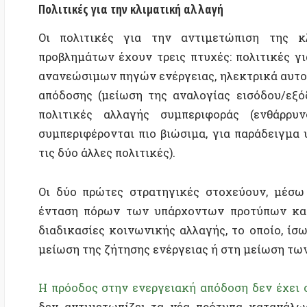
απόδοσης (μείωση της αναλογίας εισόδου/εξόδου ε
πολιτικές αλλαγής συμπεριφοράς (ενθάρρυνσ
συμπεριφέρονται πιο βιώσιμα, για παράδειγμα υιοθ
τις δύο άλλες πολιτικές).
Οι δύο πρώτες στρατηγικές στοχεύουν, μέσω της 
ένταση πόρων των υπάρχοντων προτύπων κατανάλω
διαδικασίες κοινωνικής αλλαγής, το οποίο, ίσως, ε
μείωση της ζήτησης ενέργειας ή στη μείωση των εκπ
Η πρόοδος στην ενεργειακή απόδοση δεν έχει οδηγή
δεν αντιμετωπίζει τα νέα πρότυπα κατανάλωσης π
συχνά, προκύπτουν από τις πιο ενεργειακά αποδοτ
ανανεώσιμες πηγές ενέργειας δεν οδήγησαν στ
ενεργειακής υποδομής
, επειδή (η συνολική και η
ταχύτερα από ό,τι η προσθήκη ανανεώσιμων πηγών ενέ
Κατά συνέπεια, ο μόνος τρόπος για τη μείωση των