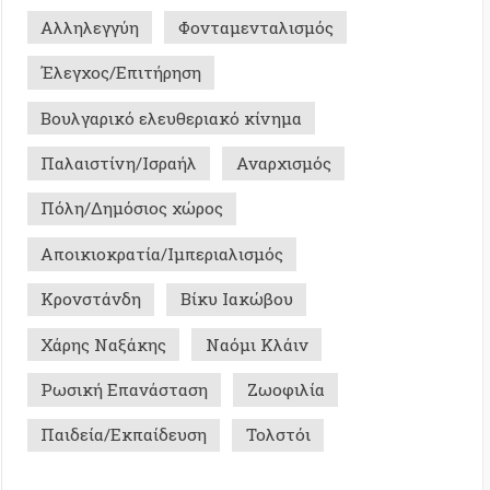
οκρατία/Ιμπεριαλισμός
τάνδη
Βίκυ Ιακώβου
Ναξάκης
Ναόμι Κλάιν
 Επανάσταση
Ζωοφιλία
α/Εκπαίδευση
Τολστόι
Σ ΜΕ ΜΝΗΜΗ - ΙΣΤΟΡΙΚΑ
0