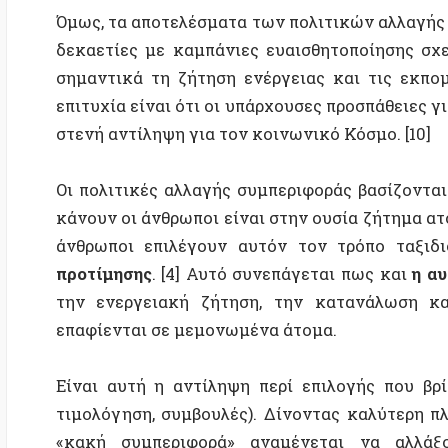
επαφίενται σε μεμονωμένα άτομα.
Είναι αυτή η αντίληψη περί επιλογής που βρίσκετ
τιμολόγηση, συμβουλές). Δίνοντας καλύτερη πληροφ
«κακή συμπεριφορά» αναμένεται να αλλάξουν 
φιλοπεριβαλλοντικές συμπεριφορές. [11]
Προφανώς, τα άτομα κάνουν, όντως, επιλογές για ό,τι
βασίζονται σε αξίες και πεποιθήσεις. Για παράδειγμα
οδηγούν αυτοκίνητα, ενώ άλλοι ζουν εντελώς ε
περισσότεροι άνθρωποι τρώνε κρέας, οδηγούν αυτοκ
δεν είναι απλώς θέμα μιας μεμονωμένης επιλογής
κάνουν εξαρτώνται, διευκολύνονται και περιορίζοντ
πολιτικούς θεσμούς, τις δημόσιες πολιτικές, τις υ
πολιτισμό. [10] [13] [14]
Τα όρια της ατομικής επιλογής