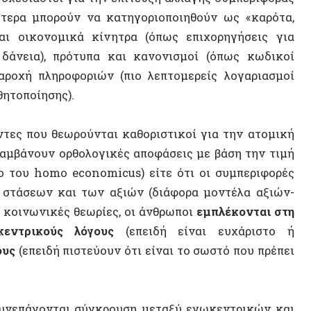
Αποικι
υ homo economicus) είτε ότι οι συμπεριφορές
Κρονσ
εων και των αξιών (διάφορα μοντέλα αξιών-
ωνικές θεωρίες, οι άνθρωποι
εμπλέκονται στη
Χάρης 
ικούς λόγους
(επειδή είναι ευχάριστο ή
Ρωσική
πειδή πιστεύουν ότι είναι το σωστό που πρέπει
Παιδεί
πάγονται σύγκρουση μεταξύ εγωκεντρικών και
ιφορά θεωρείται συχνά λιγότερο επικερδής,
ΠΟΛΙΤΕ
α. Κατά συνέπεια, οι άνθρωποι πρέπει να
 για το περιβάλλον και γι’ αυτό, σύμφωνα με
ιλοπεριβαλλοντικές αξίες και στάσεις δεν
ατόμων –ένα φαινόμενο που αποκαλούν
«χάσμα
 στρατηγικές. Το πρώτο είναι να γίνουν οι
ικούς στόχους, είτε μειώνοντας το κόστος των