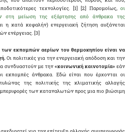
πολιτικές για την ενεργειακή απόδοση και την
νδυαστούν με την
«κοινωνική καινοτομία»
εάν
Κροπότ
πομπές άνθρακα. Εδώ είναι που έρχονται οι
Chris 
νας της πολιτικής της κλιματικής αλλαγής
Ρατσισ
ριφορές των καταναλωτών προς μια πιο βιώσιμη
Θοδωρ
Πολυτε
Σπύρος
ιαστεί για την επίτευξη αλλαγής συμπεριφοράς
 μπορούν να κατηγοριοποιηθούν ως «καρότα,
Αλληλε
κονομικά κίνητρα (όπως επιχορηγήσεις για
Έλεγχο
εια), πρότυπα και κανονισμοί (όπως κωδικοί
πληροφοριών (πιο λεπτομερείς λογαριασμοί
Βουλγα
οίησης).
Παλαισ
Πόλη/Δ
που θεωρούνται καθοριστικοί για την ατομική
άνουν ορθολογικές αποφάσεις με βάση την τιμή