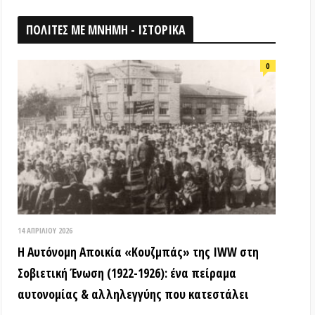
026
ομη Αποικία «Κουζμπάς» της IWW στη
ή Ένωση (1922-1926): ένα πείραμα
ίας & αλληλεγγύης που κατεστάλει
ΟΘΗΚΗ
18 ΑΠΡΙΛΊΟΥ 2026
Τα ιστορικά μνημεία είναι κοινά
αγαθά! (Βίντεο εκδήλωσης) –
Παγκόσμια Μέρα Μνημείων
15 ΜΑΡΤΊΟΥ 2026
ΒΙΝΤΕΟ από την εκδήλωση: «Τόποι
όπου η εξέγερση δεν έμεινε ουτοπία:
Αυτόνομες αστικές κοινότητες»