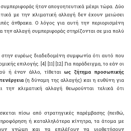
αι πίσω από στρατηγικές παρέμβασης (πειθώ,
όρηση ή καταλληλότερα κίνητρα, τα άτομα με
γνώμη και να επιλέξουν να υιοθετήσουν
 πράττουν και κάποιες από αυτές τις επιλογές,
, μερικοί άνθρωποι δεν τρώνε κρέας, άλλοι δεν
ΣΥΝΕΝΤ
κτός δικτύου. Ωστόσο, το γεγονός ότι οι
ίνητα και συνδέονται με το ηλεκτρικό δίκτυο
.
Τα άτομα δεν υπάρχουν
στο κενό
.
Αυτά που
αι, επίσης, από τις κοινωνικές νόρμες, τους
ποδομές, τις τεχνολογίες, τις αγορές και τον