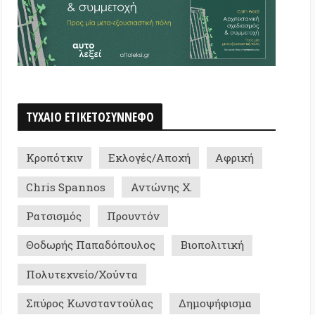
κιν
Εκλογές/Αποχή
Αφρική
Spannos
Αντώνης Χ.
μός
Προυντόν
ής Παπαδόπουλος
Βιοπολιτική
χνείο/Χούντα
 Κωνσταντούλας
Δημοψήφισμα
γγύη
Φονταμενταλισμός
ς/Επιτήρηση
ρικό ελευθεριακό κίνημα
τίνη/Ισραήλ
Αναρχισμός
ημόσιος χώρος