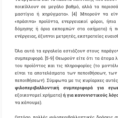
του προϊόντος και τις πληροφορίες (το μοντέλο το
είναι τα αποτελέσματα των πεποιθήσεων, των στάσ
πεποιθήσεων). Σύμφωνα με τις κυρίαρχες αυτές κοιν
φιλοπεριβαλλοντική συμπεριφορά για εγωκεντρ
εξοικονομεί χρήματα)
ή για κανονιστικούς λόγους
(ε
να κάνουμε).
Ωστόσο, πολλές φιλοπεριβαλλοντικές δράσεις συνε
κανονιστικών λόγων. Η φιλοπεριβαλλοντική συμπερ
λιγότερο ευχάριστη και/ή περισσότερο χρονοβόρ
καταβάλλουν προσπάθεια για να κάνουν «κάτι καλό»
τους ερευνητές της αλλαγής συμπεριφοράς, οι φ
συμπίπτουν απαραιτήτως με τις συμπεριφορές των 
μεταξύ αξιών και πράξης»
.
Για να καλυφθεί αυτό το χάσμα, προτείνονται δύο
κανονιστικοί στόχοι πιο συμβατοί με τους εγωκεντρ