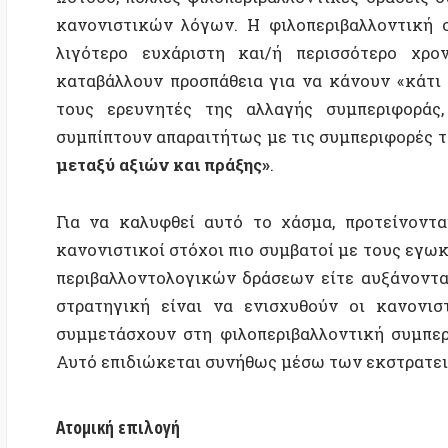
περιβαλλοντολογικών δράσεων είτε αυξάνοντας το 
στρατηγική είναι να ενισχυθούν οι κανονιστικοί
συμμετάσχουν στη φιλοπεριβαλλοντική συμπεριφορά,
Αυτό επιδιώκεται συνήθως μέσω των εκστρατειών ευ
Ατομική επιλογή
Όμως, τα αποτελέσματα των πολιτικών αλλαγής συμπ
δεκαετίες με καμπάνιες ευαισθητοποίησης σχετικά
σημαντικά τη ζήτηση ενέργειας και τις εκπομπές 
επιτυχία είναι ότι οι υπάρχουσες προσπάθειες για τη
στενή αντίληψη για τον κοινωνικό Κόσμο. [10]
Οι πολιτικές αλλαγής συμπεριφοράς βασίζονται στη
κάνουν οι άνθρωποι είναι στην ουσία ζήτημα ατομικής επ
άνθρωποι επιλέγουν αυτόν τον τρόπο ταξιδιού ή
προτίμησης
. [4] Αυτό συνεπάγεται πως και
η αυτενέρ
την ενεργειακή ζήτηση, την κατανάλωση και την