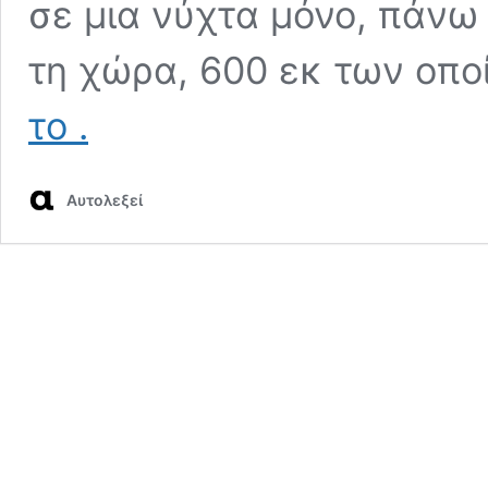
σε μια νύχτα μόνο, πάνω
τη χώρα, 600 εκ των οπ
Σαν
το
.
σήμερα:
Μνήμες
από
Aυτολεξεί
το
μπολσεβίκικο
πογκρόμ
κατά
των
αναρχικών